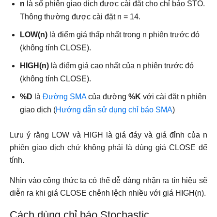
n
là số phiên giao dịch được cài đặt cho chỉ báo STO.
Thông thường được cài đặt n = 14.
LOW(n)
là điểm giá thấp nhất trong n phiên trước đó
(không tính CLOSE).
HIGH(n)
là điểm giá cao nhất của n phiên trước đó
(không tính CLOSE).
%D
là
Đường SMA
của đường
%K
với cài đặt n phiên
giao dịch (
Hướng dẫn sử dụng chỉ báo SMA
)
Lưu ý rằng LOW và HIGH là giá đáy và giá đỉnh của n
phiên giao dịch chứ không phải là dùng giá CLOSE để
tính.
Nhìn vào công thức ta có thể dễ dàng nhận ra tín hiệu sẽ
diễn ra khi giá CLOSE chênh lệch nhiều với giá HIGH(n).
Cách dùng chỉ báo Stochastic