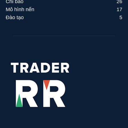
Chỉ báo
26
Mô hình nến
17
Đào tạo
5