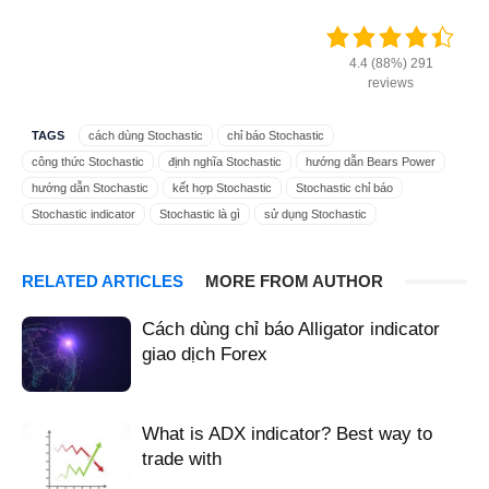
4.4 (88%) 291
reviews
TAGS
cách dùng Stochastic
chỉ báo Stochastic
công thức Stochastic
định nghĩa Stochastic
hướng dẫn Bears Power
hướng dẫn Stochastic
kết hợp Stochastic
Stochastic chỉ báo
Stochastic indicator
Stochastic là gì
sử dụng Stochastic
tín hiệu Stochastic
RELATED ARTICLES
MORE FROM AUTHOR
Cách dùng chỉ báo Alligator indicator
giao dịch Forex
What is ADX indicator? Best way to
trade with