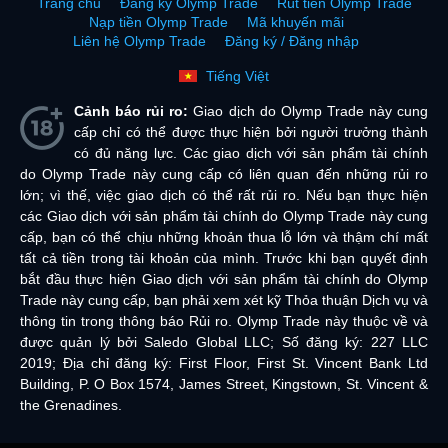
Trang chủ
Đăng ký Olymp Trade
Rút tiền Olymp Trade
Nạp tiền Olymp Trade
Mã khuyến mãi
Liên hệ Olymp Trade
Đăng ký / Đăng nhập
Tiếng Việt
Cảnh báo rủi ro:
Giao dịch do Olymp Trade này cung
cấp chỉ có thể được thực hiện bởi người trưởng thành
có đủ năng lực. Các giao dịch với sản phẩm tài chính
do Olymp Trade này cung cấp có liên quan đến những rủi ro
lớn; vì thế, việc giao dịch có thể rất rủi ro. Nếu bạn thực hiện
các Giao dịch với sản phẩm tài chính do Olymp Trade này cung
cấp, bạn có thể chịu những khoản thua lỗ lớn và thậm chí mất
tất cả tiền trong tài khoản của mình. Trước khi bạn quyết định
bắt đầu thực hiện Giao dịch với sản phẩm tài chính do Olymp
Trade này cung cấp, bạn phải xem xét kỹ Thỏa thuận Dịch vụ và
thông tin trong thông báo Rủi ro. Olymp Trade này thuộc về và
được quản lý bởi Saledo Global LLC; Số đăng ký: 227 LLC
2019; Địa chỉ đăng ký: First Floor, First St. Vincent Bank Ltd
Building, P. O Box 1574, James Street, Kingstown, St. Vincent &
the Grenadines.