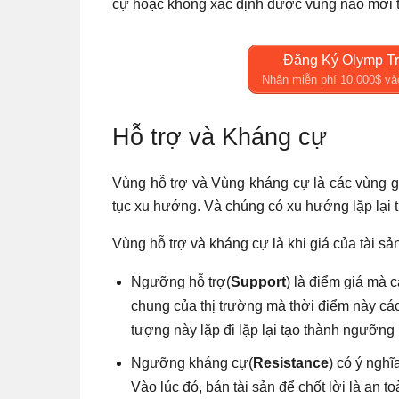
cự hoặc không xác định được vùng nào mới t
Đăng Ký Olymp Tr
Nhận miễn phí 10.000$ và
Hỗ trợ và Kháng cự
Vùng hỗ trợ và Vùng kháng cự là các vùng gi
tục xu hướng. Và chúng có xu hướng lặp lại t
Vùng hỗ trợ và kháng cự là khi giá của tài 
Ngưỡng hỗ trợ(
Support
) là điểm giá mà 
chung của thị trường mà thời điểm này các
tượng này lặp đi lặp lại tạo thành ngưỡn
Ngưỡng kháng cự(
Resistance
) có ý nghĩ
Vào lúc đó, bán tài sản để chốt lời là an t