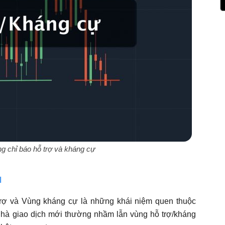
 chỉ báo hỗ trợ và kháng cự
ا
rợ và Vùng kháng cự là những khái niệm quen thuộc
nhà giao dịch mới thường nhầm lẫn vùng hỗ trợ/kháng