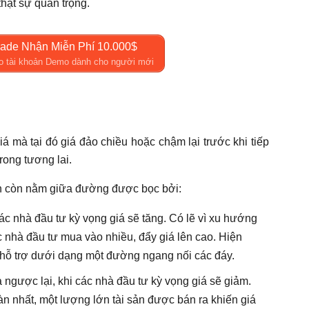
hật sự quan trọng.
ade Nhận Miễn Phí 10.000$
o tài khoản Demo dành cho người mới
á mà tại đó giá đảo chiều hoặc chậm lại trước khi tiếp
rong tương lai.
sản còn nằm giữa đường được bọc bởi:
các nhà đầu tư kỳ vọng giá sẽ tăng. Có lẽ vì xu hướng
 nhà đầu tư mua vào nhiều, đẩy giá lên cao. Hiện
g hỗ trợ dưới dạng một đường ngang nối các đáy.
a ngược lại, khi các nhà đầu tư kỳ vọng giá sẽ giảm.
oàn nhất, một lượng lớn tài sản được bán ra khiến giá