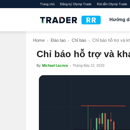
Trang chủ
Đăng ký Olymp Trade
Rút tiền Olymp Trade
TraderRR
Hướng d
Home
Đào tạo
Chỉ báo
Chỉ báo hỗ trợ và k
Chỉ báo hỗ trợ và k
By
Michael Lacova
-
Tháng Bảy 22, 2020