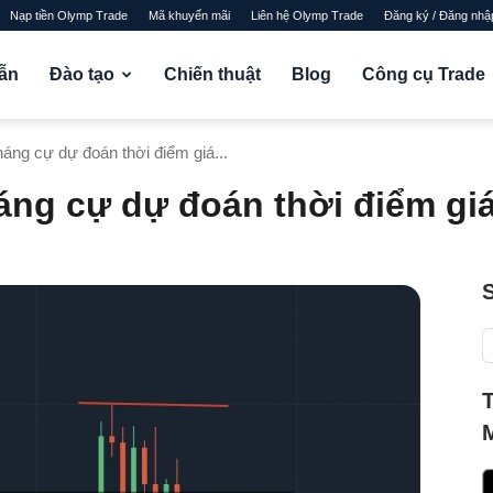
Nạp tiền Olymp Trade
Mã khuyến mãi
Liên hệ Olymp Trade
Đăng ký / Đăng nhậ
ẫn
Đào tạo
Chiến thuật
Blog
Công cụ Trade
háng cự dự đoán thời điểm giá...
háng cự dự đoán thời điểm gi