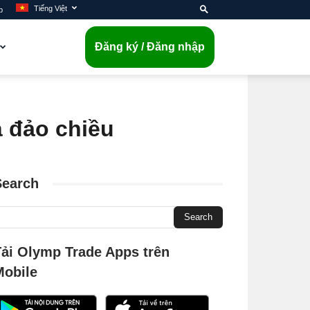
Tiếng Việt
p
Đăng ký / Đăng nhập
á đảo chiều
Search
Tải Olymp Trade Apps trên
Mobile