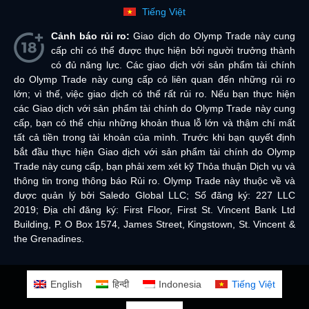
Tiếng Việt
Cảnh báo rủi ro:
Giao dịch do Olymp Trade này cung
cấp chỉ có thể được thực hiện bởi người trưởng thành
có đủ năng lực. Các giao dịch với sản phẩm tài chính
do Olymp Trade này cung cấp có liên quan đến những rủi ro
lớn; vì thế, việc giao dịch có thể rất rủi ro. Nếu bạn thực hiện
các Giao dịch với sản phẩm tài chính do Olymp Trade này cung
cấp, bạn có thể chịu những khoản thua lỗ lớn và thậm chí mất
tất cả tiền trong tài khoản của mình. Trước khi bạn quyết định
bắt đầu thực hiện Giao dịch với sản phẩm tài chính do Olymp
Trade này cung cấp, bạn phải xem xét kỹ Thỏa thuận Dịch vụ và
thông tin trong thông báo Rủi ro. Olymp Trade này thuộc về và
được quản lý bởi Saledo Global LLC; Số đăng ký: 227 LLC
2019; Địa chỉ đăng ký: First Floor, First St. Vincent Bank Ltd
Building, P. O Box 1574, James Street, Kingstown, St. Vincent &
the Grenadines.
English
हिन्दी
Indonesia
Tiếng Việt