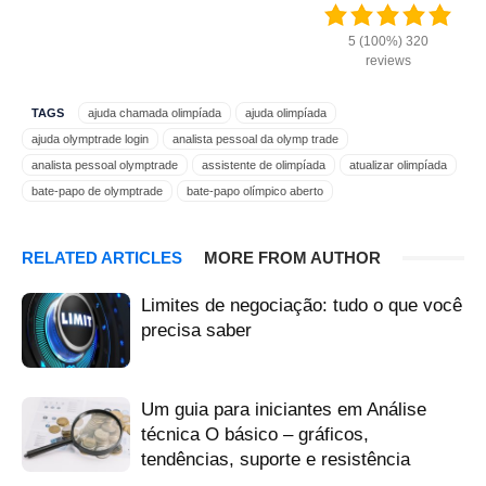
5 (100%) 320
reviews
TAGS
ajuda chamada olimpíada
ajuda olimpíada
ajuda olymptrade login
analista pessoal da olymp trade
analista pessoal olymptrade
assistente de olimpíada
atualizar olimpíada
bate-papo de olymptrade
bate-papo olímpico aberto
bate-papo online olymptrade
call center olymptrade 1800
call center olymptrade 1800400478
Central de atendimento 1800400478
RELATED ARTICLES
MORE FROM AUTHOR
central de atendimento olimpíada
chamada de suporte olymptrade
chamar olimpíada
clique em suporte olymptrade
Limites de negociação: tudo o que você
como chamar olimpíada
como entrar em contato com a olimpíada
precisa saber
como fazer login olymptrade
consultor olímpico
conta olymptrade
contato olimpíada
da olymp
da olymp trade
email olymptrade
enviar correio olímpico
envie um email olymptrade
Um guia para iniciantes em Análise
especialista em atualização olimpíada
técnica O básico – gráficos,
especialista em chamadas olimpíadas
feedback olímpico
tendências, suporte e resistência
hotline 1800400478
hotline olymptrade 1800400478
inquérito olímpico