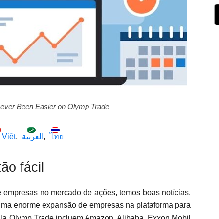
Never Been Easier on Olymp Trade
 Việt
العربية
ไทย
ão fácil
de empresas no mercado de ações, temos boas notícias.
 uma enorme expansão de empresas na plataforma para
pela Olymp Trade incluem Amazon, Alibaba, Exxon Mobil