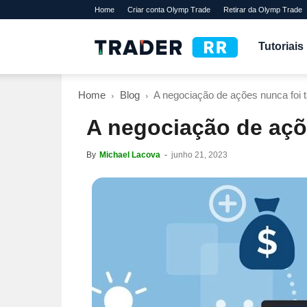
Home
Criar conta Olymp Trade
Retirar da Olymp Trade
TraderRR
Tutoriais
Home
Blog
A negociação de ações nunca foi 
A negociação de açõ
By
Michael Lacova
-
junho 21, 2023