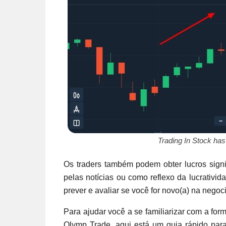
Trading In Stock ha
Os traders também podem obter lucros signi
pelas notícias ou como reflexo da lucrativid
prever e avaliar se você for novo(a) na nego
Para ajudar você a se familiarizar com a fo
Olymp Trade, aqui está um guia rápido par