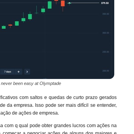
s never been easy at Olymptade
ficativos com saltos e quedas de curto prazo gerados
ade da empresa. Isso pode ser mais difícil se entender,
ciação de ações de empresa.
rma com q qual pode obter grandes lucros com ações na
a começar a negociar ações de alguns dos maiores e