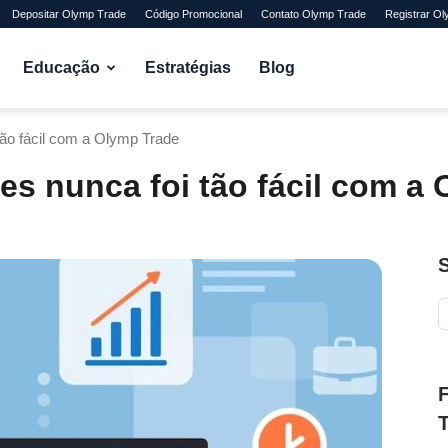
Depositar Olymp Trade
Código Promocional
Contato Olymp Trade
Registrar O
Educação
Estratégias
Blog
tão fácil com a Olymp Trade
es nunca foi tão fácil com a