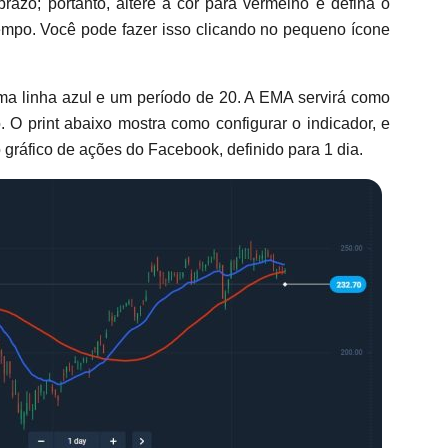
azo; portanto, altere a cor para vermelho e defina o
mpo. Você pode fazer isso clicando no pequeno ícone
a linha azul e um período de 20. A EMA servirá como
. O print abaixo mostra como configurar o indicador, e
 gráfico de ações do Facebook, definido para 1 dia.