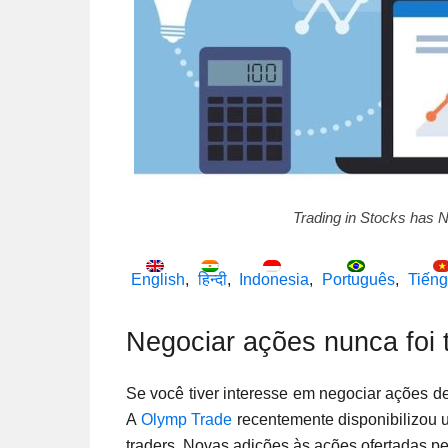
Trading in Stocks has 
English
हिन्दी
Indonesia
Português
Tiếng
Negociar ações nunca foi t
Se você tiver interesse em negociar ações 
A
Olymp Trade
recentemente disponibilizou
traders. Novas adições às ações ofertadas 