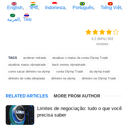
English
हिन्दी
Indonesia
Português
Tiếng Việt
العربية
ไทย
4.2 (84%) 302
reviews
TAGS
acelerar retirada
atualizar o status da conta Olymp Trade
atualizar status olymptrade
back money olymptrade
como sacar dinheiro na olymp
conta Olymp Trade
da olymp trade
dinheiro de volta olimpíada
dinheiro na olymp
dinheiro na Olymp Trade
fazer retirar olimpíada
na olymp trade
obter dinheiro olimpíada
obter fundos olymptrade
olimpíada de abstinência
olimpíada de retirada
RELATED ARTICLES
MORE FROM AUTHOR
olimpíada retirar dinheiro
olymp trade
olymp trade account
olymptrade dinheiro de volta
pegue dinheiro olímpico
Limites de negociação: tudo o que você
puxar dinheiro olimpíada
recuperar dinheiro olimpíada
precisa saber
retirar bônus olimpíada
retirar equilíbrio olímpico
retirar fundos olymptrade
retirar lucro olimpíada
retirar Olymp Trade