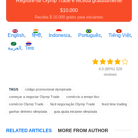
Registre-se Olymp Trade e receba gratuitamente
$10.000
Receba $ 10.000 grátis para iniciantes
English
हिन्दी
Indonesia
Português
Tiếng Việt
العربية
ไทย
4.0 (80%) 326
reviews
TAGS
código promocional olymptrade
começar a negociar Olymp Trade
comércio a tempo fixo
comércio Olymp Trade
fácil negociação Olymp Trade
fixed time trading
ganhar dinheiro olimpíada
guia ajuda iniciante olimpíada
guia faq olimpíada
guia iniciante olimpíada
guia para novato olimpíada
guia para olimpíada
guia sobre olimpíada
guide ftt olymptrade
RELATED ARTICLES
MORE FROM AUTHOR
guide newbie olymptrade
lista de verificação iniciantes