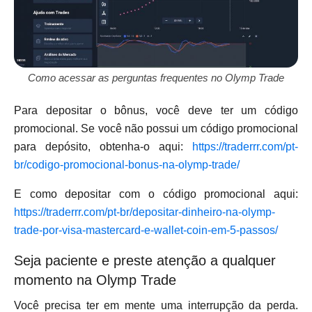
Como acessar as perguntas frequentes no Olymp Trade
Para depositar o bônus, você deve ter um código
promocional. Se você não possui um código promocional
para depósito, obtenha-o aqui:
https://traderrr.com/pt-
br/codigo-promocional-bonus-na-olymp-trade/
E como depositar com o código promocional aqui:
https://traderrr.com/pt-br/depositar-dinheiro-na-olymp-
trade-por-visa-mastercard-e-wallet-coin-em-5-passos/
Seja paciente e preste atenção a qualquer
momento na Olymp Trade
Você precisa ter em mente uma interrupção da perda.