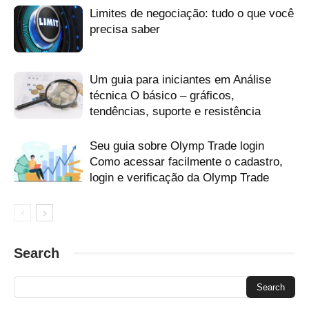
melhor olimpíada do mercado
melhores mercados olímpicos
Limites de negociação: tudo o que você
negociação por tempo fixo
olimpíada comercial
precisa saber
Olimpíada de comércio por tempo fixo
olimpíada de lucro
olymp trade
olymptrade ftt
sobre a Olymp Trade
ter lucro olimpíada
trade
Um guia para iniciantes em Análise
técnica O básico – gráficos,
tendências, suporte e resistência
Seu guia sobre Olymp Trade login
Como acessar facilmente o cadastro,
login e verificação da Olymp Trade
Search