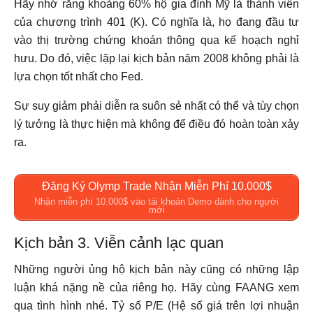
Hãy nhớ rằng khoảng 60% hộ gia đình Mỹ là thành viên
của chương trình 401 (K). Có nghĩa là, họ đang đầu tư
vào thị trường chứng khoán thông qua kế hoạch nghỉ
hưu. Do đó, việc lặp lại kịch bản năm 2008 không phải là
lựa chọn tốt nhất cho Fed.
Sự suy giảm phải diễn ra suôn sẻ nhất có thể và tùy chọn
lý tưởng là thực hiện mà không để điều đó hoàn toàn xảy
ra.
Đăng Ký Olymp Trade Nhận Miễn Phí 10.000$
Nhận miễn phí 10.000$ vào tài khoản Demo dành cho người
mới
Kịch bản 3. Viễn cảnh lạc quan
Những người ủng hộ kịch bản này cũng có những lập
luận khá nặng nề của riêng họ. Hãy cùng FAANG xem
qua tình hình nhé. Tỷ số P/E (Hệ số giá trên lợi nhuận