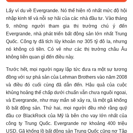
Lấy ví dụ về Evergrande. Nó thể hiện rõ nhất mức độ hội
nhập kinh tế và nỗi sợ hãi của các nhà đầu tư. Vào tháng
9, những người tham gia thị trường chú ý đến
Evergrande, nhà phát triển bất động sản lớn nhất Trung
Quốc. Công ty đã tích lũy khoản nợ 305 tỷ đô la, nhưng
nó không có tiền. Có vẻ như các thị trường châu Âu
không liên quan gì đến điều này.
Trước hết, mọi người ngay lập tức đưa ra một sự tương
đồng với sự phá sản của Lehman Brothers vào năm 2008
và điều đó cuối cùng đã dẫn đến. Hậu quả của cuộc
khủng hoảng thế chấp dưới chuẩn vẫn chưa nguôi ngoai,
và Evergrande, như may mắn sẽ xảy ra, là một gã khổng
lồ bất động sản. Thứ hai, mọi người đều nhớ rằng quỹ
đầu cơ BlackRock của Mỹ là bên cho vay lớn nhất của
công ty Trung Quốc. Evergrande nợ khoảng 400 triệu
USD. Gã khổng lồ bất động sản Trung Quốc cũng nợ Tập