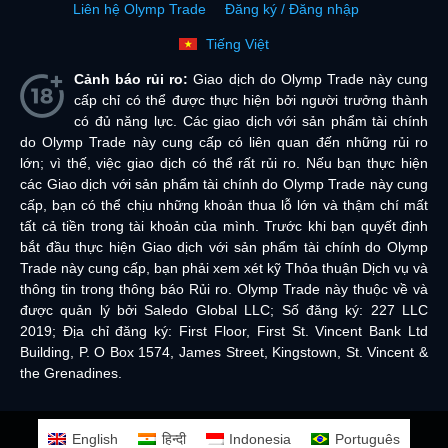
Liên hệ Olymp Trade
Đăng ký / Đăng nhập
Tiếng Việt
Cảnh báo rủi ro:
Giao dịch do Olymp Trade này cung
cấp chỉ có thể được thực hiện bởi người trưởng thành
có đủ năng lực. Các giao dịch với sản phẩm tài chính
do Olymp Trade này cung cấp có liên quan đến những rủi ro
lớn; vì thế, việc giao dịch có thể rất rủi ro. Nếu bạn thực hiện
các Giao dịch với sản phẩm tài chính do Olymp Trade này cung
cấp, bạn có thể chịu những khoản thua lỗ lớn và thậm chí mất
tất cả tiền trong tài khoản của mình. Trước khi bạn quyết định
bắt đầu thực hiện Giao dịch với sản phẩm tài chính do Olymp
Trade này cung cấp, bạn phải xem xét kỹ Thỏa thuận Dịch vụ và
thông tin trong thông báo Rủi ro. Olymp Trade này thuộc về và
được quản lý bởi Saledo Global LLC; Số đăng ký: 227 LLC
2019; Địa chỉ đăng ký: First Floor, First St. Vincent Bank Ltd
Building, P. O Box 1574, James Street, Kingstown, St. Vincent &
the Grenadines.
English
हिन्दी
Indonesia
Português