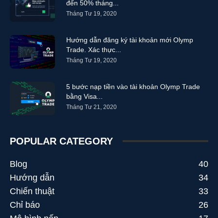
đến 50% tháng...
thương mại olym tài chính
thương mại olymb tài chính
Tháng Tư 19, 2020
thương mại olymd tài chính
thương mại olympe tài chính
thương mại olympi tài chính
thương mại olympiad tài chính
Hướng dẫn đăng ký tài khoản mới Olymp
thương mại Olympic tài chính
thương mại tài chính
Trade. Xác thực...
thương mại tài chính olimpic
thương mại tài chính olmpy
Tháng Tư 19, 2020
thương mại tài chính olump
thương mại tài chính olympia
thương mại tài chính olympic
trae olympic tài chính
5 bước nạp tiền vào tài khoản Olymp Trade
trand olymp tài chính
trare olympic tài chính
trave lolymp tài chính
bằng Visa...
trde Olympic tài chính
trebe olymp tài chính
Tháng Tư 21, 2020
POPULAR CATEGORY
Blog
40
Hướng dẫn
34
Chiến thuật
33
Chỉ báo
26