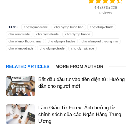
4.4 (88%) 226
reviews
TAGS
chợ lolymp trave
chợ oiymp buôn bán
chợ olimpictrade
chợ olimptrade
chợ olymatrade
chợ olymp trande
chợ olympi thương mại
chợ olympia tradae
chợ olympiad thương mại
chợ olympiatrade
chợ olympictrade
chợ olympitrade
chợ olypm thương mại
dấu vết thị trường olyp
giao dịch oiymp tài chính
giao dịch oly tài chính
giao dịch olyme tài chính
giao dịch olymp tài chính
RELATED ARTICLES
MORE FROM AUTHOR
giao dịch olympic tài chính
giao dịch tài chính
giao dịch tài chính 0limp
giao dịch tài chính olmp
hội nghị tài chính
m.olymptrade tài chính
Bắt đầu đầu tư vào tiền điện tử: Hướng
nhà giao dịch đầu tư tài chính
nhà giao dịch olympic tài chính
dẫn cho người mới
nhà tài chính
olimtrade tài chính
olmtrade tài chính
olomtrade tài chính
olumptrade tài chính
olumtrade tài chính
oluptrade tài chính
olymbtrade tài chính
Olymp Trade tài chính
Làm Giàu Từ Forex: Ảnh hưởng từ
olymp trande tài chính
olymp trede tài chính
olympetrade tài chính
chính sách của các Ngân Hàng Trung
olympia tradae tài chính
olympiadetrade tài chính
Olympic tài chính
Ương
olympictrade tài chính
olympitrade tài chính
olymptrad tài chính