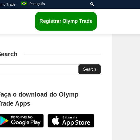
Português
lymp Trade
Registrar Olymp Trade
Search
Faça o download do Olymp
Trade Apps