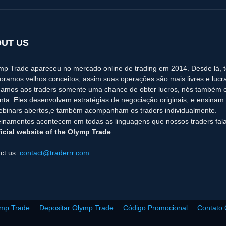
UT US
mp Trade apareceu no mercado online de trading em 2014. Desde lá, 
oramos velhos conceitos, assim suas operações são mais livres e lucra
amos aos traders somente uma chance de obter lucros, nós também o
nta. Eles desenvolvem estratégias de negociação originais, e ensinam a
binars abertos,e também acompanham os traders individualmente.
einamentos acontecem em todas as linguagens que nossos traders fal
icial website of the Olymp Trade
ct us:
contact@traderrr.com
ymp Trade
Depositar Olymp Trade
Código Promocional
Contato