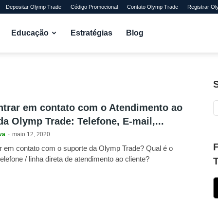
Depositar Olymp Trade
Código Promocional
Contato Olymp Trade
Registrar O
Educação
Estratégias
Blog
trar em contato com o Atendimento ao
da Olymp Trade: Telefone, E-mail,...
va
-
maio 12, 2020
r em contato com o suporte da Olymp Trade? Qual é o
lefone / linha direta de atendimento ao cliente?