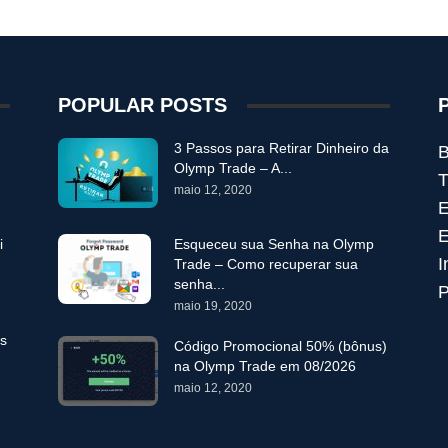
POPULAR POSTS
3 Passos para Retirar Dinheiro da
B
Olymp Trade – A...
T
maio 12, 2020
E
E
i
Esqueceu sua Senha na Olymp
I
Trade – Como recuperar sua
senha...
P
maio 19, 2020
es
Código Promocional 50% (bônus)
na Olymp Trade em 08/2026
maio 12, 2020