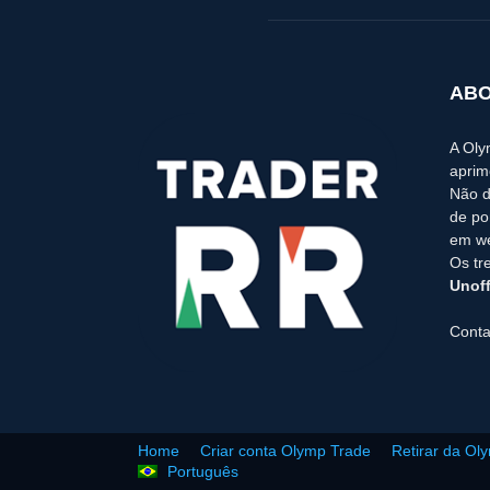
ABO
A Oly
aprim
Não d
de po
em we
Os tr
Unoff
Conta
Home
Criar conta Olymp Trade
Retirar da Ol
Português