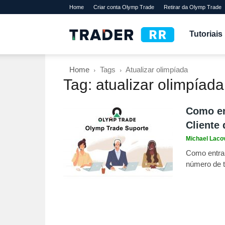
Home
Criar conta Olymp Trade
Retirar da Olymp Trade
TraderRR
Tutoriais
Home
Tags
Atualizar olimpíada
Tag: atualizar olimpíada
Como en
Cliente 
Michael Laco
Como entra
número de te