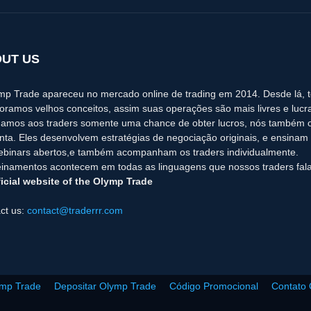
UT US
mp Trade apareceu no mercado online de trading em 2014. Desde lá, 
oramos velhos conceitos, assim suas operações são mais livres e lucra
amos aos traders somente uma chance de obter lucros, nós também o
nta. Eles desenvolvem estratégias de negociação originais, e ensinam a
binars abertos,e também acompanham os traders individualmente.
einamentos acontecem em todas as linguagens que nossos traders fal
icial website of the Olymp Trade
ct us:
contact@traderrr.com
ymp Trade
Depositar Olymp Trade
Código Promocional
Contato