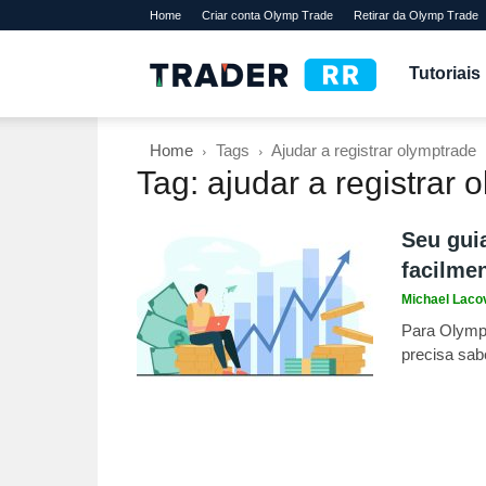
Home
Criar conta Olymp Trade
Retirar da Olymp Trade
TraderRR
Tutoriais
Home
Tags
Ajudar a registrar olymptrade
Tag: ajudar a registrar 
Seu gui
facilmen
Michael Laco
Para Olymp 
precisa sab