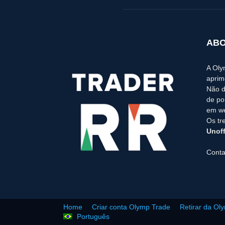
ABO
A Oly
aprim
Não d
de po
em we
Os tr
Unoff
Conta
Home
Criar conta Olymp Trade
Retirar da Ol
Português