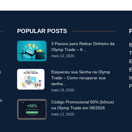
POPULAR POSTS
3 Passos para Retirar Dinheiro da
B
Olymp Trade – A...
T
maio 12, 2020
E
E
i
Esqueceu sua Senha na Olymp
I
Trade – Como recuperar sua
senha...
P
maio 19, 2020
es
Código Promocional 50% (bônus)
na Olymp Trade em 08/2026
maio 12, 2020