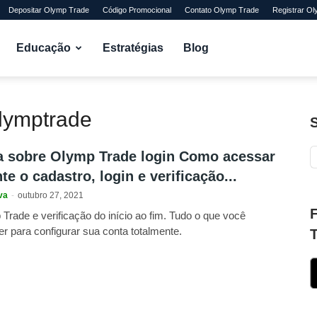
Depositar Olymp Trade
Código Promocional
Contato Olymp Trade
Registrar O
Educação
Estratégias
Blog
olymptrade
a sobre Olymp Trade login Como acessar
te o cadastro, login e verificação...
va
-
outubro 27, 2021
Trade e verificação do início ao fim. Tudo o que você
er para configurar sua conta totalmente.