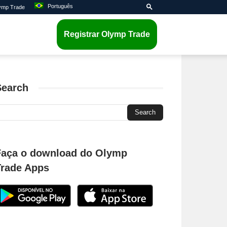
Português
lymp Trade
Registrar Olymp Trade
Search
Faça o download do Olymp
Trade Apps