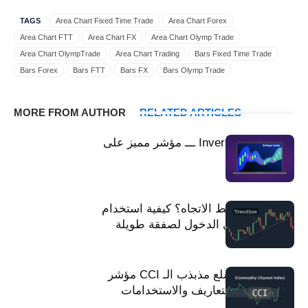
TAGS
Area Chart Fixed Time Trade
Area Chart Forex
Area Chart FTT
Area Chart FX
Area Chart Olymp Trade
Area Chart OlympTrade
Area Chart Trading
Bars Fixed Time Trade
Bars Forex
Bars FTT
Bars FX
Bars Olymp Trade
Bars OlympTrade
Bars Trading
Bollinger Bands
Candlesticks اليابانية
Candlesticks الرسم البياني
MORE FROM AUTHOR
RELATED ARTICLES
Candlesticks يابانية
Candlesticks اليابانية Olymp Trade
Heiken Ashi Fixed Time Trade
Heiken Ashi Forex
Heiken Ashi FTT
Inversion Bollinger ـــ مؤشر مميز على
Heiken Ashi FX
Heiken Ashi Olymp Trade
Heiken Ashi OlympTrade
Olymp Trade
Heiken Ashi Trading
Japanese candlesticks Fixed Time Trade
Japanese candlesticks Forex
Japanese candlesticks FTT
Japanese candlesticks FX
Japanese candlesticks Olymp Trade
ما هو مؤشر خط الاتجاه؟ كيفية استخدام
Japanese candlesticks OlympTrade
Japanese candlesticks Trading
خط الاتجاه في الدخول لصفقة طويلة
استخدام مخطط المنطقة
استخدام الرسم البياني
إشارات
استخدم heiken ashi
استخدم Bollinger Bands
استخدام هيكين العشي
استخدم الرسم البياني الشريطي
استخدم إشارات الموجة
مؤشر قناة السلع مذبذب الـ CCI مؤشر
الحانات
التحليل الفني للتداول
التحليل الفني
استخدم الشمعدان الياباني
قناة السلع – التعاريف والاستخدامات
الرسوم البيانية الأساسية
الرسوم البيانية Olymp Trade