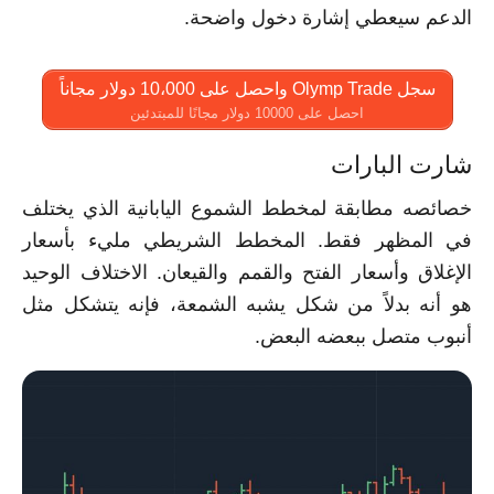
الدعم سيعطي إشارة دخول واضحة.
سجل Olymp Trade واحصل على 10،000 دولار مجاناً
احصل على 10000 دولار مجانًا للمبتدئين
شارت البارات
خصائصه مطابقة لمخطط الشموع اليابانية الذي يختلف
في المظهر فقط. المخطط الشريطي مليء بأسعار
الإغلاق وأسعار الفتح والقمم والقيعان. الاختلاف الوحيد
هو أنه بدلاً من شكل يشبه الشمعة، فإنه يتشكل مثل
أنبوب متصل ببعضه البعض.