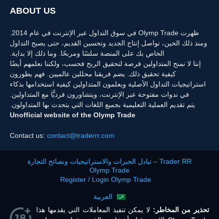
ABOUT US
ظهرت Olymp Trade في سوق التداول عبر الإنترنت في عام 2014.
ومنذ ذلك الحين، نواصل إنتاج الجديد وتحسين القديم، حتى يصبح التداول
الخاص بك على المنصة سلسًا ومربحًا. وما ذلك إلا بداية.
إننا لا نمنح المتداولين فرصة لتحقيق الربح فحسب، ولكننا نعلمهم أيضًا
كيفية تحقيق ذلك. يضم فريقنا محللين عالميين. فهم يطورون
استراتيجيات التداول الأصلية ويعلمون المتداولين كيفية استخدامها بذكاء
في ندوات مفتوحة عبر الإنترنت، ويتشاورون فرديًّا مع المتداولين.
يتم تقديم العملية التعليمية بجميع اللغات التي يتحدث بها المتداولون.
Unofficial website of the Olymp Trade
Contact us:
contact@traderrr.com
Trader RR – تبادل الخبرات والاستراتيجيات ونصائح التجارة
Olymp Trade
Register / Login Olymp Trade
العربية
تحذير من المخاطر:
لا يمكن تنفيذ المعاملات التي يقدمها هذا