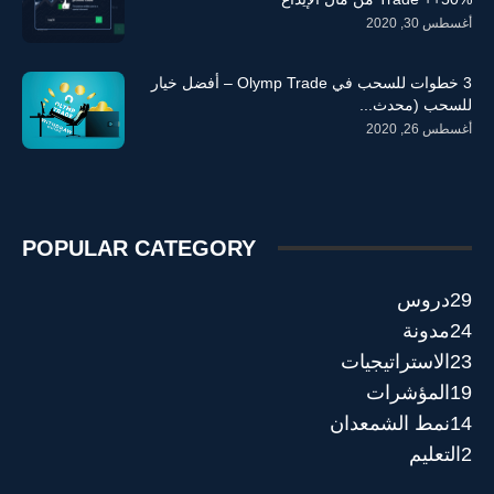
أغسطس 30, 2020
3 خطوات للسحب في Olymp Trade – أفضل خيار
للسحب (محدث...
أغسطس 26, 2020
POPULAR CATEGORY
29
دروس
24
مدونة
23
الاستراتيجيات
19
المؤشرات
14
نمط الشمعدان
2
التعليم