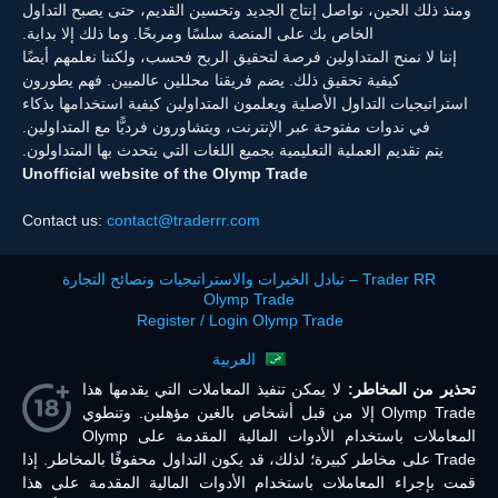
ومنذ ذلك الحين، نواصل إنتاج الجديد وتحسين القديم، حتى يصبح التداول
الخاص بك على المنصة سلسًا ومربحًا. وما ذلك إلا بداية.
إننا لا نمنح المتداولين فرصة لتحقيق الربح فحسب، ولكننا نعلمهم أيضًا
كيفية تحقيق ذلك. يضم فريقنا محللين عالميين. فهم يطورون
استراتيجيات التداول الأصلية ويعلمون المتداولين كيفية استخدامها بذكاء
في ندوات مفتوحة عبر الإنترنت، ويتشاورون فرديًّا مع المتداولين.
يتم تقديم العملية التعليمية بجميع اللغات التي يتحدث بها المتداولون.
Unofficial website of the Olymp Trade
Contact us:
contact@traderrr.com
Trader RR – تبادل الخبرات والاستراتيجيات ونصائح التجارة
Olymp Trade
Register / Login Olymp Trade
العربية
تحذير من المخاطر:
لا يمكن تنفيذ المعاملات التي يقدمها هذا
Olymp Trade إلا من قبل أشخاص بالغين مؤهلين. وتنطوي
المعاملات باستخدام الأدوات المالية المقدمة على Olymp
Trade على مخاطر كبيرة؛ لذلك، قد يكون التداول محفوفًا بالمخاطر. إذا
قمت بإجراء المعاملات باستخدام الأدوات المالية المقدمة على هذا