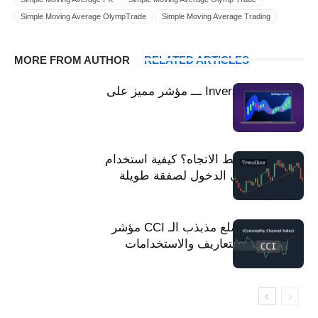
Simple Moving Average OlympTrade
Simple Moving Average Trading
SMA
SMA Fixed Time Trade
SMA Forex
SMA FTT
SMA FX
SMA الأساسي
SMA Trading
SMA OlympTrade
SMA Olymp Trade
MORE FROM AUTHOR
RELATED ARTICLES
آليات SMA
SMA لجني الأرباح
SMA تجارة الوقت الثابت
SMA المتقدم
إشارة SMA
إستراتيجية تداول Olymp Trade
إرشادات SMA
آلية SMA
Inversion Bollinger ـــ مؤشر مميز على
استخدم مؤشر SMA في Olymp Trade
استخدام sma
Olymp Trade
الرسائل القصيرة في Olymp Trade
التداول في Olymp Trade
المتوسط المتحرك البسيط
الرسم البياني الشمعدان الياباني
تعلم SMA
تشغيل SMA
تداول SMA
بحث SMA
باستخدام مؤشر SMA
ما هو مؤشر خط الاتجاه؟ كيفية استخدام
خط SMA
حساب تجريبي على Olymp Trade
تعليمات SMA
خط الاتجاه في الدخول لصفقة طويلة
عمليات SMA
طريقة SMA
طرق SMA
خط المتوسط المتحرك
كيفية استخدام sma
قم بإعداد مؤشر SMA
فوركس SMA
مؤشرات SMA
مؤشر متوسط
مؤشر SMA
كيفية استخدام مؤشر SMA
مؤشر قناة السلع مذبذب الـ CCI مؤشر
متوسط SMA
مبدأ SMA
ما هو مؤشر SMA
ما هو SMA
قناة السلع – التعاريف والاستخدامات
معدل
مساعدة SMA
متوسط الحركة البسيط
متوسط الإشارة
وقف الخسارة sma
نقطة شراء SMA
نقطة بيع SMA
نظرية SMA