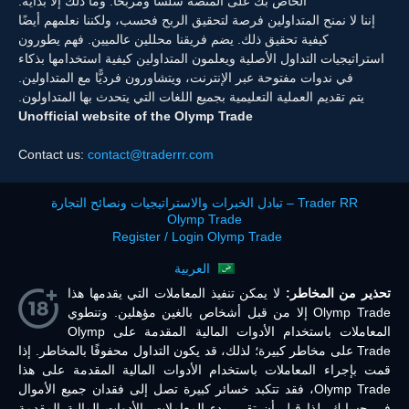
الخاص بك على المنصة سلسًا ومربحًا. وما ذلك إلا بداية.
إننا لا نمنح المتداولين فرصة لتحقيق الربح فحسب، ولكننا نعلمهم أيضًا
كيفية تحقيق ذلك. يضم فريقنا محللين عالميين. فهم يطورون
استراتيجيات التداول الأصلية ويعلمون المتداولين كيفية استخدامها بذكاء
في ندوات مفتوحة عبر الإنترنت، ويتشاورون فرديًّا مع المتداولين.
يتم تقديم العملية التعليمية بجميع اللغات التي يتحدث بها المتداولون.
Unofficial website of the Olymp Trade
Contact us:
contact@traderrr.com
Trader RR – تبادل الخبرات والاستراتيجيات ونصائح التجارة
Olymp Trade
Register / Login Olymp Trade
العربية
تحذير من المخاطر:
لا يمكن تنفيذ المعاملات التي يقدمها هذا
Olymp Trade إلا من قبل أشخاص بالغين مؤهلين. وتنطوي
المعاملات باستخدام الأدوات المالية المقدمة على Olymp
Trade على مخاطر كبيرة؛ لذلك، قد يكون التداول محفوفًا بالمخاطر. إذا
قمت بإجراء المعاملات باستخدام الأدوات المالية المقدمة على هذا
Olymp Trade، فقد تتكبد خسائر كبيرة تصل إلى فقدان جميع الأموال
في حسابك. لذا قبل أن تقرر بدء المعاملات بالأدوات المالية المقدمة