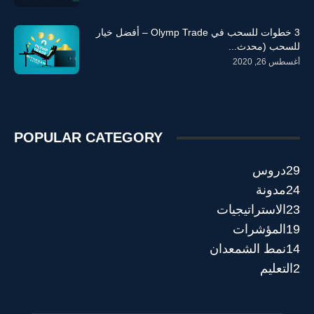
3 خطوات للسحب في Olymp Trade – أفضل خيار
للسحب (محدث...
أغسطس 26, 2020
POPULAR CATEGORY
29
دروس
24
مدونة
23
الاستراتيجيات
19
المؤشرات
14
نمط الشمعدان
2
التعليم