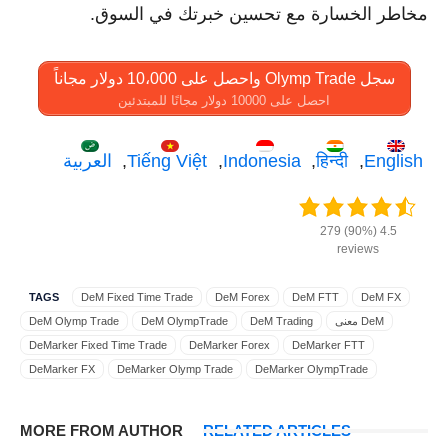
مخاطر الخسارة مع تحسين خبرتك في السوق.
سجل Olymp Trade واحصل على 10،000 دولار مجاناً
احصل على 10000 دولار مجانًا للمبتدئين
English
हिन्दी
Indonesia
Tiếng Việt
العربية
4.5 (90%) 279
reviews
TAGS
DeM Fixed Time Trade
DeM Forex
DeM FTT
DeM FX
DeM معنى
DeM Trading
DeM OlympTrade
DeM Olymp Trade
DeMarker Fixed Time Trade
DeMarker Forex
DeMarker FTT
DeMarker FX
DeMarker Olymp Trade
DeMarker OlympTrade
إشارات ديماركر
إشارات DeMarker
إشارات
DeMarker Trading
بحث DeMarker
المعرفة DeM
المساعدة في استخدام DeMarker
MORE FROM AUTHOR
RELATED ARTICLES
تعلم DeM
تعرف DeM
تأثير مؤشر DeMarker
بيع إشارة