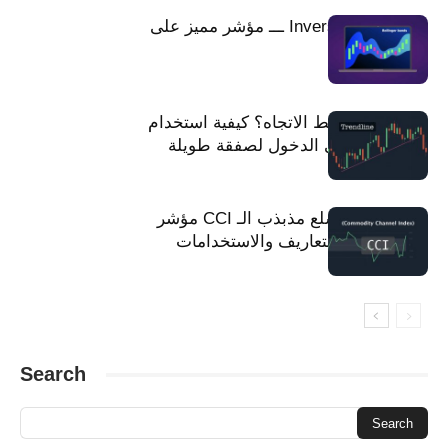
شراء إشارة
دي ماركر
دليل DeMarker
تعلم DeMarker
Inversion Bollinger ـــ مؤشر مميز على
مؤشر DeM
كيفية استخدام DeMarker
كيف تقرأ DeM
قراءة DeMarker
Olymp Trade
ما هو DeM
مؤشر DeMarker Olymp Trade
مؤشر DeMarker
ما هو DeMarker
ما هو مؤشر خط الاتجاه؟ كيفية استخدام
خط الاتجاه في الدخول لصفقة طويلة
مؤشر قناة السلع مذبذب الـ CCI مؤشر
قناة السلع – التعاريف والاستخدامات
Search