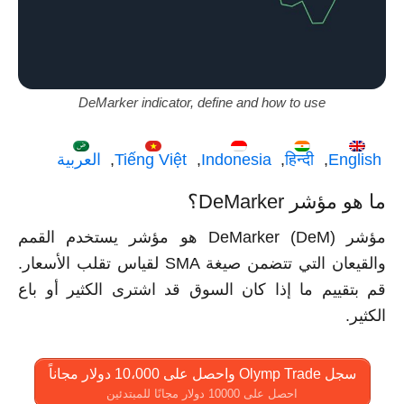
DeMarker indicator, define and how to use
English
हिन्दी
Indonesia
Tiếng Việt
العربية
ما هو مؤشر DeMarker؟
مؤشر DeMarker (DeM) هو مؤشر يستخدم القمم
والقيعان التي تتضمن صيغة SMA لقياس تقلب الأسعار.
قم بتقييم ما إذا كان السوق قد اشترى الكثير أو باع
الكثير.
سجل Olymp Trade واحصل على 10،000 دولار مجاناً
احصل على 10000 دولار مجانًا للمبتدئين