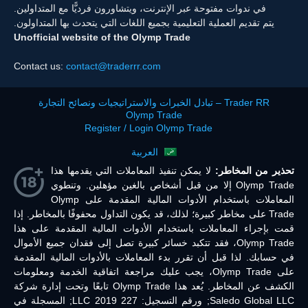
في ندوات مفتوحة عبر الإنترنت، ويتشاورون فرديًّا مع المتداولين.
يتم تقديم العملية التعليمية بجميع اللغات التي يتحدث بها المتداولون.
Unofficial website of the Olymp Trade
Contact us:
contact@traderrr.com
Trader RR – تبادل الخبرات والاستراتيجيات ونصائح التجارة
Olymp Trade
Register / Login Olymp Trade
العربية
تحذير من المخاطر:
لا يمكن تنفيذ المعاملات التي يقدمها هذا
Olymp Trade إلا من قبل أشخاص بالغين مؤهلين. وتنطوي
المعاملات باستخدام الأدوات المالية المقدمة على Olymp
Trade على مخاطر كبيرة؛ لذلك، قد يكون التداول محفوفًا بالمخاطر. إذا
قمت بإجراء المعاملات باستخدام الأدوات المالية المقدمة على هذا
Olymp Trade، فقد تتكبد خسائر كبيرة تصل إلى فقدان جميع الأموال
في حسابك. لذا قبل أن تقرر بدء المعاملات بالأدوات المالية المقدمة
على Olymp Trade، يجب عليك مراجعة اتفاقية الخدمة ومعلومات
الكشف عن المخاطر. يُعد هذا Olymp Trade تابعًا وتحت إدارة شركة
Saledo Global LLC; ورقم التسجيل: 227 LLC 2019; المسجلة في