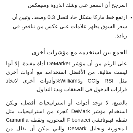
المرجح أن السعر على وشك الذروة وسيعكس
ارتفع خط ماركا بشكل حاد لتصل 0.3 وصعد، وتبين أن
سعر السوق يظهر علامات على عكس من تناقص في
زيادة.
الجمع بين استخدمه مع مؤشرات أخرى
على الرغم من أن مؤشر DeMarker أداة مفيدة، إلا أنها
ليست مثالية. من الأفضل استخدامه مع أدوات أخرى
مثل RSI وCCI وWilliams%وأدوات أخرى لاتخاذ
قرارات الدخول في الصفقات وبدء التداول.
بالطبع، لا توجد أدوات أو استراتيجيات أفضل، ولكن
استخدام مؤشر DeMark كجزء من استراتيجيات مثل
نقطة فيبوناتشي Fibonacci المحورية ونقطة Camarilla
المحورية وتحليل DeMark والتي يمكن أن تقلل من