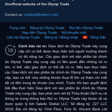
Unofficial website of the Olymp Trade
Contact us:
contact@traderrr.com
Trang chủ
Đăng ký Olymp Trade
Rút tiền Olymp Trade
Nạp tiền Olymp Trade
Mã khuyến mãi
Liên hệ Olymp Trade
Đăng ký / Đăng nhập
Tiếng Việt
Cảnh báo rủi ro:
Giao dịch do Olymp Trade này cung
cấp chỉ có thể được thực hiện bởi người trưởng thành
có đủ năng lực. Các giao dịch với sản phẩm tài chính
do Olymp Trade này cung cấp có liên quan đến những rủi ro
lớn; vì thế, việc giao dịch có thể rất rủi ro. Nếu bạn thực hiện
các Giao dịch với sản phẩm tài chính do Olymp Trade này cung
cấp, bạn có thể chịu những khoản thua lỗ lớn và thậm chí mất
tất cả tiền trong tài khoản của mình. Trước khi bạn quyết định
bắt đầu thực hiện Giao dịch với sản phẩm tài chính do Olymp
Trade này cung cấp, bạn phải xem xét kỹ Thỏa thuận Dịch vụ và
thông tin trong thông báo Rủi ro. Olymp Trade này thuộc về và
được quản lý bởi Saledo Global LLC; Số đăng ký: 227 LLC
2019; Địa chỉ đăng ký: First Floor, First St. Vincent Bank Ltd