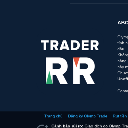
ABO
Olymp
tính 
đầu.
Không
hàng 
này m
Chươn
Unoff
Conta
Trang chủ
Đăng ký Olymp Trade
Rút tiề
Cảnh báo rủi ro:
Giao dịch do Olymp Trad