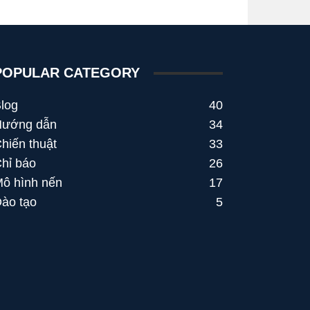
POPULAR CATEGORY
log
40
Hướng dẫn
34
hiến thuật
33
hỉ báo
26
ô hình nến
17
ào tạo
5