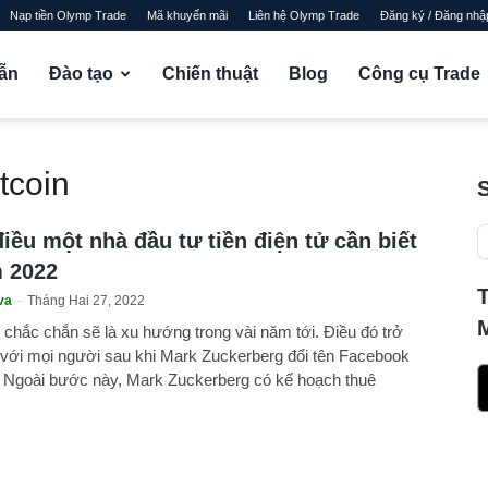
Nạp tiền Olymp Trade
Mã khuyến mãi
Liên hệ Olymp Trade
Đăng ký / Đăng nhậ
ẫn
Đào tạo
Chiến thuật
Blog
Công cụ Trade
tcoin
iều một nhà đầu tư tiền điện tử cần biết
 2022
va
-
Tháng Hai 27, 2022
chắc chắn sẽ là xu hướng trong vài năm tới. Điều đó trở
 với mọi người sau khi Mark Zuckerberg đổi tên Facebook
 Ngoài bước này, Mark Zuckerberg có kế hoạch thuê
ời