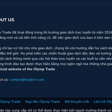
UT US
 Trade đã hoạt động trong thị trường giao dịch trực tuyến từ năm 2014. 
năng mới và cải tiến tính năng cũ, để việc giao dịch của bạn ở trên sàn 
 chỉ tạo cơ hội cho nhà giao dịch, chúng tôi còn hướng dẫn họ cách k
đầu thế giới. Họ phát triển các chiến thuật giao dịch độc đáo và hướn
ột cách thông minh qua các hội thảo trực tuyến và các buổi tư vấn riên
g trình đào tạo được thực hiện bằng mọi ngôn ngữ mà những nhà giao
icial website of the Olymp Trade
ct us:
contact@traderrr.com
n Olymp Trade
Nạp tiền Olymp Trade
Mã khuyến mãi
Liên hệ Ol
e này cung cấp chỉ có thể được thực hiện bởi người trưởng thành có 