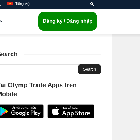
Tiếng Việt
p
Đăng ký / Đăng nhập
Search
Tải Olymp Trade Apps trên
Mobile