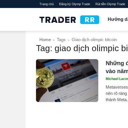
Trang chủ
Đăng ký Olymp Trade
Rút tiền Olymp Trade
TraderRR
Hướng d
Home
Tags
Giao dịch olimpic bitcoin
Tag: giao dịch olimpic bi
Những đ
vào năm
Michael Laco
Metaverses 
nên rõ ràng
thành Meta.
10.000 ngư