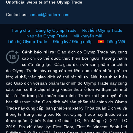
Unofficial website of the Olymp Trade
Contact us:
contact@traderrr.com
Trang chủ
Đăng ký Olymp Trade
Rút tiền Olymp Trade
Nạp tiền Olymp Trade
Mã khuyến mãi
Liên hệ Olymp Trade
Đăng ký / Đăng nhập
Tiếng Việt
Cảnh báo rủi ro:
Giao dịch do Olymp Trade này cung
cấp chỉ có thể được thực hiện bởi người trưởng thành
có đủ năng lực. Các giao dịch với sản phẩm tài chính
do Olymp Trade này cung cấp có liên quan đến những rủi ro
lớn; vì thế, việc giao dịch có thể rất rủi ro. Nếu bạn thực hiện
các Giao dịch với sản phẩm tài chính do Olymp Trade này cung
cấp, bạn có thể chịu những khoản thua lỗ lớn và thậm chí mất
tất cả tiền trong tài khoản của mình. Trước khi bạn quyết định
bắt đầu thực hiện Giao dịch với sản phẩm tài chính do Olymp
Trade này cung cấp, bạn phải xem xét kỹ Thỏa thuận Dịch vụ và
thông tin trong thông báo Rủi ro. Olymp Trade này thuộc về và
được quản lý bởi Saledo Global LLC; Số đăng ký: 227 LLC
2019; Địa chỉ đăng ký: First Floor, First St. Vincent Bank Ltd