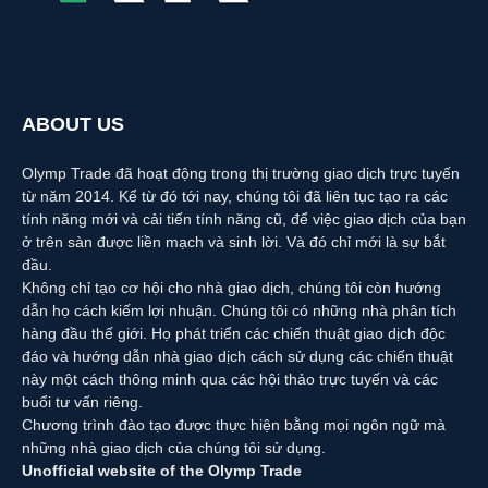
ABOUT US
Olymp Trade đã hoạt động trong thị trường giao dịch trực tuyến
từ năm 2014. Kể từ đó tới nay, chúng tôi đã liên tục tạo ra các
tính năng mới và cải tiến tính năng cũ, để việc giao dịch của bạn
ở trên sàn được liền mạch và sinh lời. Và đó chỉ mới là sự bắt
đầu.
Không chỉ tạo cơ hội cho nhà giao dịch, chúng tôi còn hướng
dẫn họ cách kiếm lợi nhuận. Chúng tôi có những nhà phân tích
hàng đầu thế giới. Họ phát triển các chiến thuật giao dịch độc
đáo và hướng dẫn nhà giao dịch cách sử dụng các chiến thuật
này một cách thông minh qua các hội thảo trực tuyến và các
buổi tư vấn riêng.
Chương trình đào tạo được thực hiện bằng mọi ngôn ngữ mà
những nhà giao dịch của chúng tôi sử dụng.
Unofficial website of the Olymp Trade