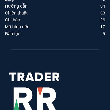
Hướng dẫn
34
Chiến thuật
33
Chỉ báo
26
Mô hình nến
17
Đào tạo
5