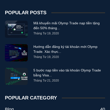
POPULAR POSTS
Mã khuyến mãi Olymp Trade nạp tiền tặng
đến 50% tháng...
Tháng Tư 19, 2020
Hướng dẫn đăng ký tài khoản mới Olymp
Trade. Xác thực...
Tháng Tư 19, 2020
5 bước nạp tiền vào tài khoản Olymp Trade
bằng Visa...
Tháng Tư 21, 2020
POPULAR CATEGORY
Blog
40