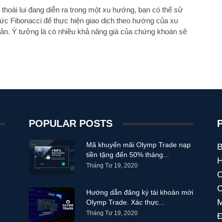
thoái lui đang diễn ra trong một xu hướng, bạn có thể sử
c Fibonacci để thực hiện giao dịch theo hướng của xu
n. Ý tưởng là có nhiều khả năng giá của chứng khoán sẽ
mức Fibonacci theo hướng của xu hướng ban đầu.
POPULAR POSTS
Mã khuyến mãi Olymp Trade nạp
B
tiền tặng đến 50% tháng...
Tháng Tư 19, 2020
C
C
Hướng dẫn đăng ký tài khoản mới
M
Olymp Trade. Xác thực...
Tháng Tư 19, 2020
Đ