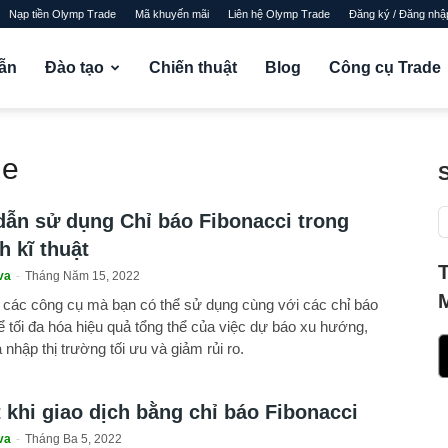
Nạp tiền Olymp Trade
Mã khuyến mãi
Liên hệ Olymp Trade
Đăng ký / Đăng nhậ
ẫn
Đào tạo
Chiến thuật
Blog
Công cụ Trade
de
ẫn sử dụng Chỉ báo Fibonacci trong
h kĩ thuật
va
-
Tháng Năm 15, 2022
 các công cụ mà bạn có thể sử dụng cùng với các chỉ báo
ể tối đa hóa hiệu quả tổng thể của việc dự báo xu hướng,
 nhập thị trường tối ưu và giảm rủi ro.
 khi giao dịch bằng chỉ báo Fibonacci
va
-
Tháng Ba 5, 2022