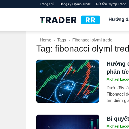
Trang chủ
Đăng ký Olymp Trade
Rút tiền Olymp Trade
TraderRR
Hướng d
Home
Tags
Fibonacci olyml trede
Tag: fibonacci olyml tre
Hướng d
phân tíc
Michael Laco
Dưới đây là
Fibonacci đ
tìm điểm gia
Bí quyết
Michael Laco