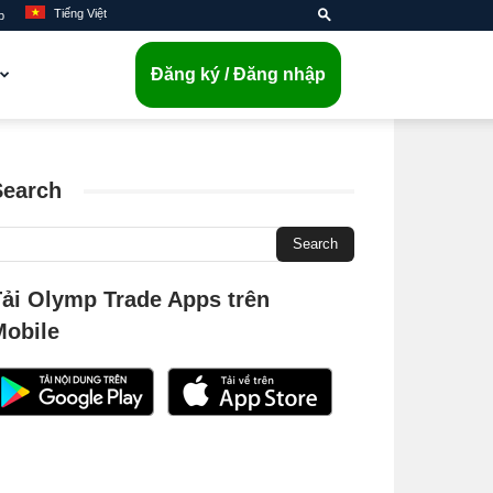
Tiếng Việt
p
Đăng ký / Đăng nhập
Search
Tải Olymp Trade Apps trên
Mobile