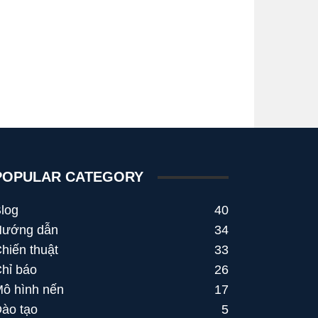
POPULAR CATEGORY
log
40
Hướng dẫn
34
hiến thuật
33
hỉ báo
26
ô hình nến
17
ào tạo
5