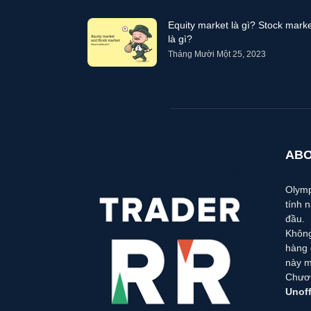
Equity market là gì? Stock mark
là gì?
Tháng Mười Một 25, 2023
ABO
Olymp
tính 
đầu.
Không
hàng 
này m
Chươn
Unoff