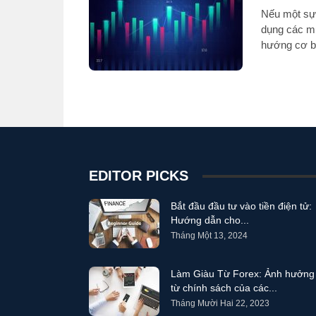
Nếu một sự 
dụng các mứ
hướng cơ bả
bật lại từ 
EDITOR PICKS
Bắt đầu đầu tư vào tiền điện tử:
Hướng dẫn cho...
Tháng Một 13, 2024
Làm Giàu Từ Forex: Ảnh hưởng
từ chính sách của các...
Tháng Mười Hai 22, 2023