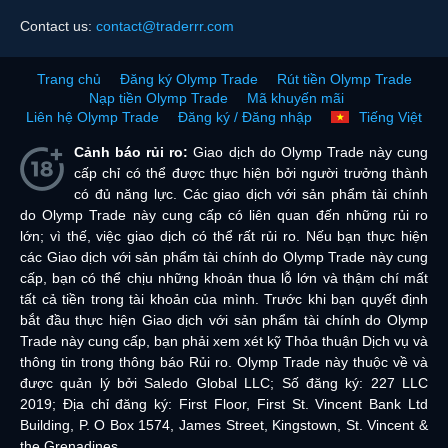
Contact us:
contact@traderrr.com
Trang chủ
Đăng ký Olymp Trade
Rút tiền Olymp Trade
Nạp tiền Olymp Trade
Mã khuyến mãi
Liên hệ Olymp Trade
Đăng ký / Đăng nhập
Tiếng Việt
Cảnh báo rủi ro:
Giao dịch do Olymp Trade này cung
cấp chỉ có thể được thực hiện bởi người trưởng thành
có đủ năng lực. Các giao dịch với sản phẩm tài chính
do Olymp Trade này cung cấp có liên quan đến những rủi ro
lớn; vì thế, việc giao dịch có thể rất rủi ro. Nếu bạn thực hiện
các Giao dịch với sản phẩm tài chính do Olymp Trade này cung
cấp, bạn có thể chịu những khoản thua lỗ lớn và thậm chí mất
tất cả tiền trong tài khoản của mình. Trước khi bạn quyết định
bắt đầu thực hiện Giao dịch với sản phẩm tài chính do Olymp
Trade này cung cấp, bạn phải xem xét kỹ Thỏa thuận Dịch vụ và
thông tin trong thông báo Rủi ro. Olymp Trade này thuộc về và
được quản lý bởi Saledo Global LLC; Số đăng ký: 227 LLC
2019; Địa chỉ đăng ký: First Floor, First St. Vincent Bank Ltd
Building, P. O Box 1574, James Street, Kingstown, St. Vincent &
the Grenadines.