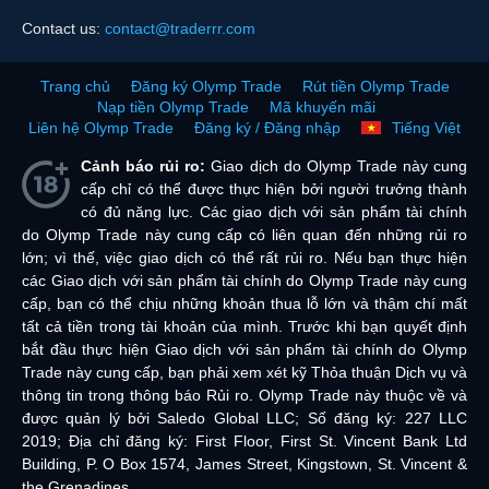
Contact us:
contact@traderrr.com
Trang chủ
Đăng ký Olymp Trade
Rút tiền Olymp Trade
Nạp tiền Olymp Trade
Mã khuyến mãi
Liên hệ Olymp Trade
Đăng ký / Đăng nhập
Tiếng Việt
Cảnh báo rủi ro:
Giao dịch do Olymp Trade này cung
cấp chỉ có thể được thực hiện bởi người trưởng thành
có đủ năng lực. Các giao dịch với sản phẩm tài chính
do Olymp Trade này cung cấp có liên quan đến những rủi ro
lớn; vì thế, việc giao dịch có thể rất rủi ro. Nếu bạn thực hiện
các Giao dịch với sản phẩm tài chính do Olymp Trade này cung
cấp, bạn có thể chịu những khoản thua lỗ lớn và thậm chí mất
tất cả tiền trong tài khoản của mình. Trước khi bạn quyết định
bắt đầu thực hiện Giao dịch với sản phẩm tài chính do Olymp
Trade này cung cấp, bạn phải xem xét kỹ Thỏa thuận Dịch vụ và
thông tin trong thông báo Rủi ro. Olymp Trade này thuộc về và
được quản lý bởi Saledo Global LLC; Số đăng ký: 227 LLC
2019; Địa chỉ đăng ký: First Floor, First St. Vincent Bank Ltd
Building, P. O Box 1574, James Street, Kingstown, St. Vincent &
the Grenadines.