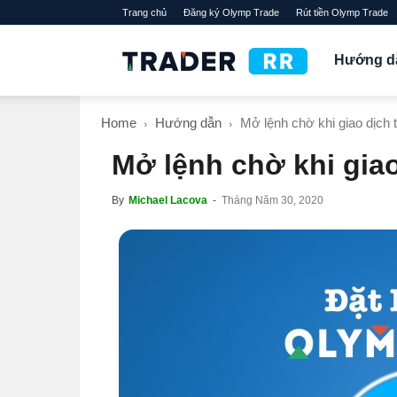
Trang chủ
Đăng ký Olymp Trade
Rút tiền Olymp Trade
TraderRR
Hướng d
Home
Hướng dẫn
Mở lệnh chờ khi giao dịch
Mở lệnh chờ khi gia
By
Michael Lacova
-
Tháng Năm 30, 2020