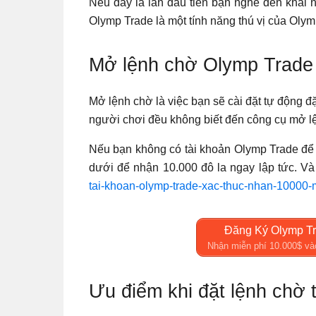
Nếu đây là lần đầu tiên bạn nghe đến khái 
Olymp Trade là một tính năng thú vị của Olym
Mở lệnh chờ Olymp Trade 
Mở lệnh chờ là việc bạn sẽ cài đặt tự động đ
người chơi đều không biết đến công cụ mở l
Nếu bạn không có tài khoản Olymp Trade để 
dưới để nhận 10.000 đô la ngay lập tức. Và
tai-khoan-olymp-trade-xac-thuc-nhan-10000-
Đăng Ký Olymp Tr
Nhận miễn phí 10.000$ và
Ưu điểm khi đặt lệnh chờ 