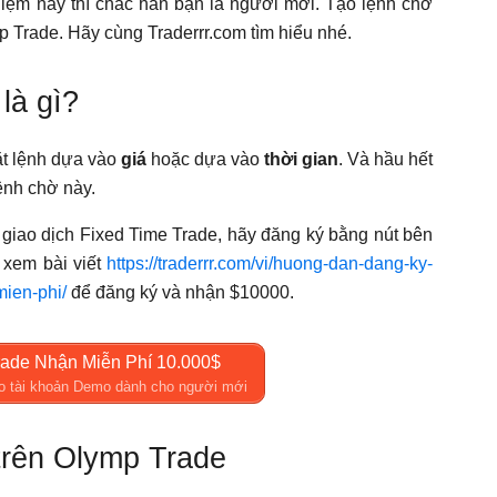
niệm này thì chắc hẳn bạn là người mới. Tạo lệnh chờ
p Trade. Hãy cùng Traderrr.com tìm hiểu nhé.
là gì?
ặt lệnh dựa vào
giá
hoặc dựa vào
thời gian
. Và hầu hết
ệnh chờ này.
giao dịch Fixed Time Trade, hãy đăng ký bằng nút bên
 xem bài viết
https://traderrr.com/vi/huong-dan-dang-ky-
mien-phi/
để đăng ký và nhận $10000.
ade Nhận Miễn Phí 10.000$
o tài khoản Demo dành cho người mới
trên Olymp Trade