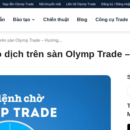
Nạp tiền Olymp Trade
Mã khuyến mãi
Liên hệ Olymp Trade
Đăng ký / Đăng nhậ
ẫn
Đào tạo
Chiến thuật
Blog
Công cụ Trade
 trên sàn Olymp Trade – Hướng...
o dịch trên sàn Olymp Trade 