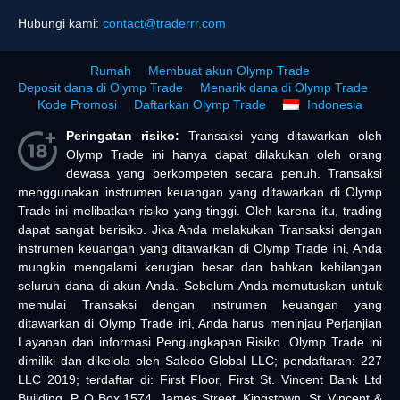
Hubungi kami:
contact@traderrr.com
Rumah
Membuat akun Olymp Trade
Deposit dana di Olymp Trade
Menarik dana di Olymp Trade
Kode Promosi
Daftarkan Olymp Trade
Indonesia
Peringatan risiko:
Transaksi yang ditawarkan oleh
Olymp Trade ini hanya dapat dilakukan oleh orang
dewasa yang berkompeten secara penuh. Transaksi
menggunakan instrumen keuangan yang ditawarkan di Olymp
Trade ini melibatkan risiko yang tinggi. Oleh karena itu, trading
dapat sangat berisiko. Jika Anda melakukan Transaksi dengan
instrumen keuangan yang ditawarkan di Olymp Trade ini, Anda
mungkin mengalami kerugian besar dan bahkan kehilangan
seluruh dana di akun Anda. Sebelum Anda memutuskan untuk
memulai Transaksi dengan instrumen keuangan yang
ditawarkan di Olymp Trade ini, Anda harus meninjau Perjanjian
Layanan dan informasi Pengungkapan Risiko. Olymp Trade ini
dimiliki dan dikelola oleh Saledo Global LLC; pendaftaran: 227
LLC 2019; terdaftar di: First Floor, First St. Vincent Bank Ltd
Building, P. O Box 1574, James Street, Kingstown, St. Vincent &