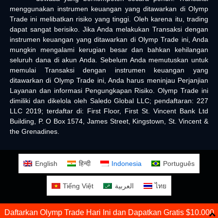
menggunakan instrumen keuangan yang ditawarkan di Olymp
Trade ini melibatkan risiko yang tinggi. Oleh karena itu, trading
dapat sangat berisiko. Jika Anda melakukan Transaksi dengan
instrumen keuangan yang ditawarkan di Olymp Trade ini, Anda
mungkin mengalami kerugian besar dan bahkan kehilangan
seluruh dana di akun Anda. Sebelum Anda memutuskan untuk
memulai Transaksi dengan instrumen keuangan yang
ditawarkan di Olymp Trade ini, Anda harus meninjau Perjanjian
Layanan dan informasi Pengungkapan Risiko. Olymp Trade ini
dimiliki dan dikelola oleh Saledo Global LLC; pendaftaran: 227
LLC 2019; terdaftar di: First Floor, First St. Vincent Bank Ltd
Building, P. O Box 1574, James Street, Kingstown, St. Vincent &
the Grenadines.
English
हिन्दी
Indonesia
Português
Tiếng Việt
العربية
ไทย
Daftarkan Olymp Trade Hari Ini dan Dapatkan Gratis $10.000