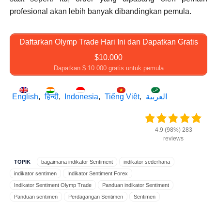
profesional akan lebih banyak dibandingkan pemula.
Daftarkan Olymp Trade Hari Ini dan Dapatkan Gratis
$10.000
Dapatkan $ 10.000 gratis untuk pemula
English
हिन्दी
Indonesia
Tiếng Việt
العربية
4.9 (98%) 283
reviews
TOPIK
bagaimana indikator Sentiment
indikator sederhana
indikator sentimen
Indikator Sentiment Forex
Indikator Sentiment Olymp Trade
Panduan indikator Sentiment
Panduan sentimen
Perdagangan Sentimen
Sentimen
Sentimen Forex
sentimen indikator
Sentimen Olymp Trade