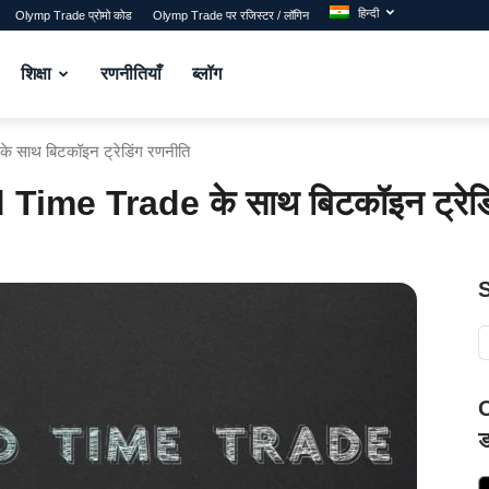
हिन्दी
Olymp Trade प्रोमो कोड
Olymp Trade पर रजिस्टर / लॉगिन
शिक्षा
रणनीतियाँ
ब्लॉग
 साथ बिटकॉइन ट्रेडिंग रणनीति
ime Trade के साथ बिटकॉइन ट्रेडि
O
ड