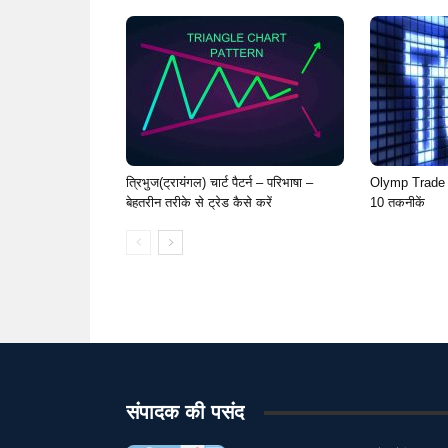
मुद्राओं एफएक्स
रणनीति Olymp Trade
रणनीति एफएक्स
रणनीति
वर्चुअल करेंसी फिक्स्ड टाइम ट्रेड
व्यापार आभासी मुद्रा FTT
व्यापार आभा
व्यापार आभासी मुद्रा निश्चित समय व्यापार
व्यापार आभासी मुद्रा विदेशी मुद्रा
व्यापार बिटकॉइन रणनीति एफटीटी
व्यापार बिटकॉइन रणनीति ट्रेडिंग
व्यापा
सिक्का मुद्रा FTT
सिक्का मुद्रा FX
सिक्का मुद्रा Olymp Trade
त्रिभुज(ट्रायंगल) चार्ट पैटर्न – परिभाषा –
Olymp Trade पर
बेहतरीन तरीके से ट्रेड कैसे करें
10 तकनीकें
संपादक की पसंद