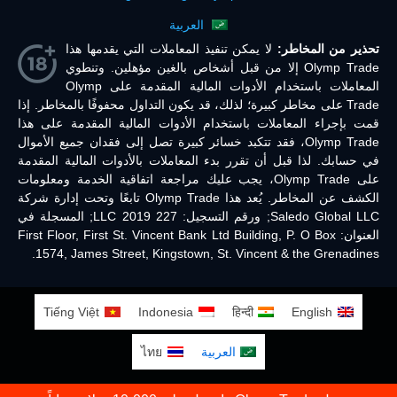
العربية
تحذير من المخاطر:
لا يمكن تنفيذ المعاملات التي يقدمها هذا
Olymp Trade إلا من قبل أشخاص بالغين مؤهلين. وتنطوي
المعاملات باستخدام الأدوات المالية المقدمة على Olymp
Trade على مخاطر كبيرة؛ لذلك، قد يكون التداول محفوفًا بالمخاطر. إذا
قمت بإجراء المعاملات باستخدام الأدوات المالية المقدمة على هذا
Olymp Trade، فقد تتكبد خسائر كبيرة تصل إلى فقدان جميع الأموال
في حسابك. لذا قبل أن تقرر بدء المعاملات بالأدوات المالية المقدمة
على Olymp Trade، يجب عليك مراجعة اتفاقية الخدمة ومعلومات
الكشف عن المخاطر. يُعد هذا Olymp Trade تابعًا وتحت إدارة شركة
Saledo Global LLC; ورقم التسجيل: 227 LLC 2019; المسجلة في
العنوان: First Floor, First St. Vincent Bank Ltd Building, P. O Box
1574, James Street, Kingstown, St. Vincent & the Grenadines.
Tiếng Việt
Indonesia
हिन्दी
English
العربية
ไทย