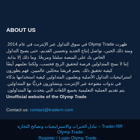
ABOUT US
ظهرت Olymp Trade في سوق التداول عبر الإنترنت في عام 2014.
ومنذ ذلك الحين، نواصل إنتاج الجديد وتحسين القديم، حتى يصبح التداول
الخاص بك على المنصة سلسًا ومربحًا. وما ذلك إلا بداية.
إننا لا نمنح المتداولين فرصة لتحقيق الربح فحسب، ولكننا نعلمهم أيضًا
كيفية تحقيق ذلك. يضم فريقنا محللين عالميين. فهم يطورون
استراتيجيات التداول الأصلية ويعلمون المتداولين كيفية استخدامها بذكاء
في ندوات مفتوحة عبر الإنترنت، ويتشاورون فرديًّا مع المتداولين.
يتم تقديم العملية التعليمية بجميع اللغات التي يتحدث بها المتداولون.
Unofficial website of the Olymp Trade
Contact us:
contact@traderrr.com
Trader RR – تبادل الخبرات والاستراتيجيات ونصائح التجارة
Olymp Trade
Register / Login Olymp Trade