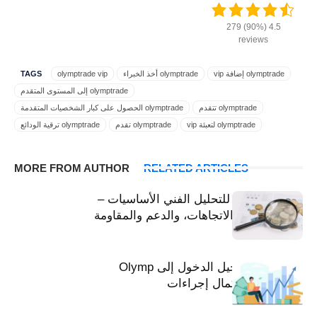
4.5 (90%) 279
reviews
olymptrade إضافة vip
olymptrade أخذ الخبراء
olymptrade vip
TAGS
olymptrade إلى المستوى المتقدم
olymptrade تتقدم
olymptrade الحصول على كبار الشخصيات المتقدمة
olymptrade لتعبئة vip
olymptrade تقدم
olymptrade ترقية الودائع
olymptrade لرفع الحساب
olymptrade لرفع vip
olymptrade لجعل vip
olymptrade لرفع المكانة
olymptrade لرفع الخبير
MORE FROM AUTHOR
RELATED ARTICLES
VIP Fixed Time Trade
olymptrade للترقية
olymptrade لكبار الشخصيات
VIP Forex
VIP FTT
VIP FX
VIP Olymp Trade
vip olymptrade
دليل المبتدئين للتحليل الفني الأساسيات –
إنشاء olymptrade vip
أوليمبترادي vip النشط
VIP Trading
المخططات، والاتجاهات، والدعم والمقاومة
الترقية إلى olymptrade vip
احصل على أوليمبتريد خبير
إنشاء خبير جديد
الوضع الأساسي olymptrade
الحصول على أوليمبتريد vip
تداول VIP للوقت الثابت
تداول VIP
تحديث حالة olymptrade
دليلك إلى تسجيل الدخول إلى Olymp
ترقية vip olymptrade
ترقية olymptrade vip
تداول حساب VIP
Trade كيفية إكمال إجراءات
ترقية حساب FTT
ترقية حالة olymptrade
ترقية الخبراء
ترقية أوليمبتريد
ترقية حساب التداول
ترقية حساب olymptrade
ترقية حساب FX