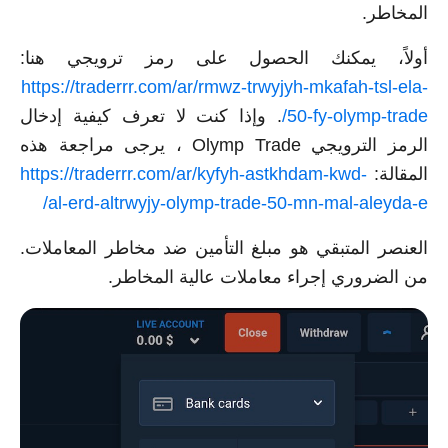
المخاطر.
أولاً، يمكنك الحصول على رمز ترويجي هنا:
https://traderrr.com/ar/rmwz-trwyjyh-mkafah-tsl-ela-
50-fy-olymp-trade/
. وإذا كنت لا تعرف كيفية إدخال
الرمز الترويجي Olymp Trade ، يرجى مراجعة هذه
المقالة:
https://traderrr.com/ar/kyfyh-astkhdam-kwd-
al-erd-altrwyjy-olymp-trade-50-mn-mal-aleyda-e/
العنصر المتبقي هو مبلغ التأمين ضد مخاطر المعاملات.
من الضروري إجراء معاملات عالية المخاطر.