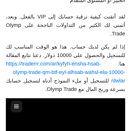
الخبير أو المستوى المتقدم
لقد أتقنت كيفية ترقية حسابك إلى VIP بالفعل. وبعد،
أتمنى لك الكثير من التداولات الناجحة على Olymp
Trade.
إذا لم يكن لديك حساب. هذا هو الوقت المناسب لك
للتسجيل والحصول على 10000 دولار. دعنا نتابع المقالة
هنا:
https://traderrr.com/ar/kyfyh-ensha-hsab-
olymp-trade-qm-btf-eyl-alhsab-wahsl-ela-10000-
dwlar/
للتسجيل أو ملء النموذج أدناه لتسجيل حسابك
بسرعة وربح المال مع Olymp Trade.