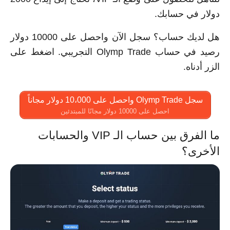
دولار في حسابك.
هل لديك حساب؟ سجل الآن واحصل على 10000 دولار
رصيد في حساب Olymp Trade التجريبي. اضغط على
الزر أدناه.
سجل Olymp Trade واحصل على 10،000 دولار مجاناً
احصل على 10000 دولار مجانًا للمبتدئين
ما الفرق بين حساب الـ VIP والحسابات
الأخرى؟