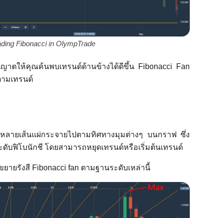
trading Fibonacci in OlympTrade
นุญาตให้คุณค้นพบเทรนด์ด้านข้างได้ดีขึ้น Fibonacci Fan
บตามเทรนด์
แยงมุมหลายเส้นแผ่กระจายไปตามทิศทางมุมต่างๆ บนกราฟ ซึ่ง
นระดับฟิโบนักชี โดยสามารถหยุดเทรนด์หรือเริ่มต้นเทรนด์
ะขยายรังสี Fibonacci fan ตามฐานระดับเหล่านี้