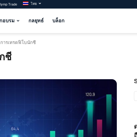
ไทย
Olymp Trade
ึกอบรม
กลยุทธ์
บล็อก
บการเทรดฟิโบนักชี
กชี
ถ