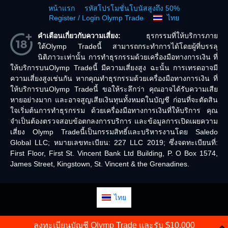
หน้าแรก
รหัสโปรโมชั่นโบนัสสูงถึง 50%
Register / Login Olymp Trade
ไทย
คำเตือนเกี่ยวกับความเสี่ยง:
ธุรกรรมที่ให้บริการภาย
ใต้Olymp Tradeนี้ สามารถกระทำการได้โดยผู้ที่บรรลุ
นิติภาวะเท่านั้น การทำธุรกรรมด้วยเครื่องมือทางการเงิน ที่
ให้บริการบนOlymp Tradeนี้ มีความเสี่ยงสูง ฉะนั้น การเทรดอาจมี
ความเสี่ยงสูงเช่นกัน หากคุณทำธุรกรรมด้วยเครื่องมือทางการเงิน ที่
ให้บริการบนOlymp Tradeนี้ ขอให้ระลึกว่า คุณอาจได้รับความเสีย
หายอย่างมาก และอาจสูญเสียเงินทุนทั้งหมดในบัญชี ก่อนที่จะตัดสิน
ใจเริ่มต้นการทำธุรกรรม ด้วยเครื่องมือทางการเงินที่ให้บริการ คุณ
จำเป็นต้องตรวจสอบข้อตกลงการบริการ และข้อมูลการเปิดเผยความ
เสี่ยง Olymp Tradeนี้เป็นกรรมสิทธิ์และบริหารงานโดย Saledo
Global LLC; หมายเลขทะเบียน: 227 LLC 2019; ซึ่งจดทะเบียนที่:
First Floor, First St. Vincent Bank Ltd Building, P. O Box 1574,
James Street, Kingstown, St. Vincent & the Grenadines.
ไทย
ลงทะเบียนบัญชี Olymp Trade และรับ $10,000