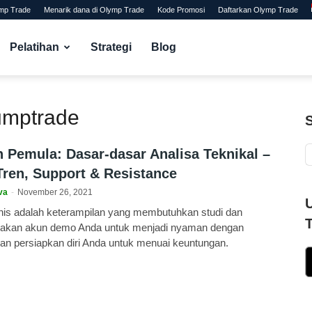
ymp Trade
Menarik dana di Olymp Trade
Kode Promosi
Daftarkan Olymp Trade
Pelatihan
Strategi
Blog
lumptrade
 Pemula: Dasar-dasar Analisa Teknikal –
 Tren, Support & Resistance
va
-
November 26, 2021
knis adalah keterampilan yang membutuhkan studi dan
unakan akun demo Anda untuk menjadi nyaman dengan
i dan persiapkan diri Anda untuk menuai keuntungan.