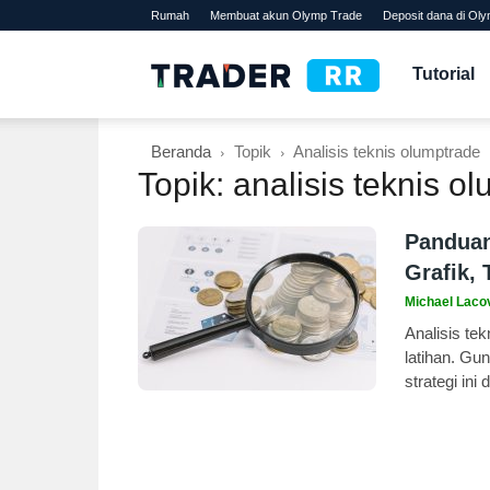
Rumah
Membuat akun Olymp Trade
Deposit dana di Ol
TraderRR
Tutorial
Beranda
Topik
Analisis teknis olumptrade
Topik: analisis teknis o
Panduan
Grafik,
Michael Laco
Analisis te
latihan. G
strategi in