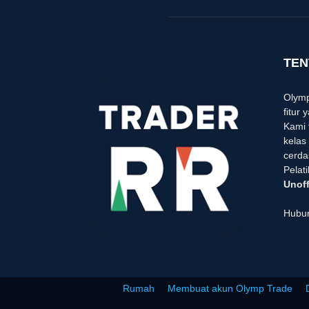
TEN
Olymp
fitur
Kami 
kelas
cerda
Pelat
Unoff
Hubun
Rumah
Membuat akun Olymp Trade