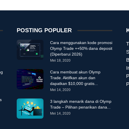
POSTING POPULER
Cara menggunakan kode promosi
T
Olymp Trade ++50% dana deposit
S
(Diperbarui 2026)
B
Mei 18, 2020
I
ng
Cara membuat akun Olymp
P
Trade. Aktifkan akun dan
dapatkan $10,000 gratis...
P
Mei 14, 2020
s
3 langkah menarik dana di Olymp
Trade – Pilihan penarikan dana...
Mei 14, 2020