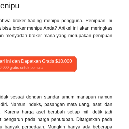
penipu
bahwa broker trading menipu pengguna. Penipuan ini
 bisa broker menipu Anda? Artikel ini akan meringkas
kan menyadari broker mana yang merupakan penipuan
ri Ini dan Dapatkan Gratis $10.000
0.000 gratis untuk pemula
r tidak sesuai dengan standar umum manapun namun
ndiri. Namun indeks, pasangan mata uang, aset, dan
 Karena harga aset berubah setiap mili detik jadi
it pengaruh pada harga penutupan. Ditargetkan pada
alu banyak perbedaan. Mungkin hanya ada beberapa