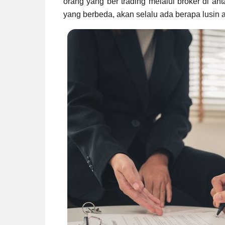
orang yang ber trading melalui broker di ant
yang berbeda, akan selalu ada berapa lusin 