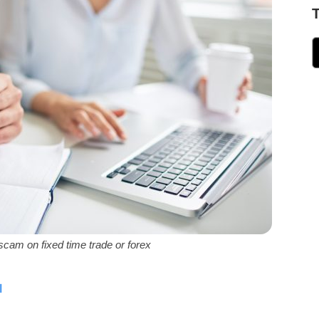
scam on fixed time trade or forex
ا