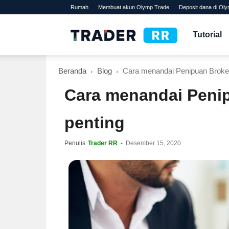
Rumah
Membuat akun Olymp Trade
Deposit dana di Ol
TraderRR
Tutorial
Beranda
Blog
Cara menandai Penipuan Broker 
Cara menandai Penipu
penting
Penulis
Trader RR
-
Desember 15, 2020