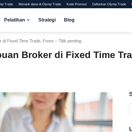
ymp Trade
Menarik dana di Olymp Trade
Kode Promosi
Daftarkan Olymp Trade
Pelatihan
Strategi
Blog
di Fixed Time Trade, Forex – Titik penting
an Broker di Fixed Time Trad