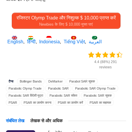
रजिस्टर Olymp Trade और निशुल्क $ 10,000 प्राप्त करें
Newbies के लिए $ 10,000 मुफ्त पाएं
English
हिन्दी
Indonesia
Tiếng Việt
العربية
4.4 (88%) 291
reviews
टैग्स
Bollinger Bands
DeMarker
Parabol SAR सूचक
Parabolic Olymp Trade
Parabolic SAR
Parabolic SAR Olymp Trade
Parabolic SAR विदेशी मुद्रा
Parabolic SAR संकेत
Parabolic SAR सूचक
PSAR
PSAR का उपयोग करना
PSAR का उपयोग करें
PSAR का सहायक
PSAR गाइड का उपयोग करें
PSAR संकेत
PSAR सूचक
RSI
SAR Olymp Trade
एसएआर
गाइड PSAR का उपयोग करना
संबंधित लेख
लेखक से और अधिक
गाइड PSAR का उपयोग करें
परवलयिक Olymp Trade
परवलयिक संकेत
संकेत Parabolic SAR
संकेत PSAR
संकेत परवल सर
समर्थन / प्रतिरोध सूचक