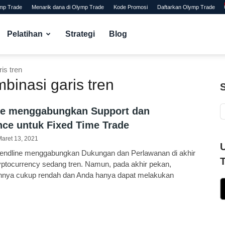
ymp Trade
Menarik dana di Olymp Trade
Kode Promosi
Daftarkan Olymp Trade
Pelatihan
Strategi
Blog
is tren
binasi garis tren
ne menggabungkan Support dan
nce untuk Fixed Time Trade
aret 13, 2021
endline menggabungkan Dukungan dan Perlawanan di akhir
yptocurrency sedang tren. Namun, pada akhir pekan,
nya cukup rendah dan Anda hanya dapat melakukan
selama 5 menit.