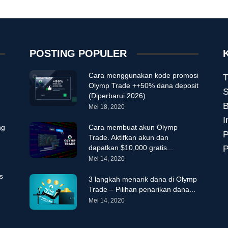
POSTING POPULER
Cara menggunakan kode promosi
T
Olymp Trade ++50% dana deposit
S
(Diperbarui 2026)
B
Mei 18, 2020
I
ng
Cara membuat akun Olymp
P
Trade. Aktifkan akun dan
dapatkan $10,000 gratis...
P
Mei 14, 2020
s
3 langkah menarik dana di Olymp
Trade – Pilihan penarikan dana...
Mei 14, 2020