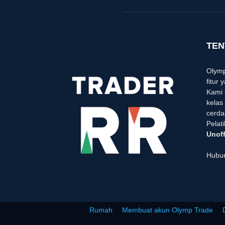
TEN
Olymp
fitur
Kami 
kelas
cerda
Pelat
Unoff
Hubun
Rumah
Membuat akun Olymp Trade