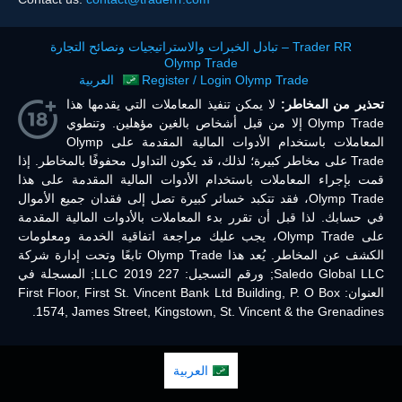
Trader RR – تبادل الخبرات والاستراتيجيات ونصائح التجارة
Olymp Trade
Register / Login Olymp Trade
العربية
تحذير من المخاطر:
لا يمكن تنفيذ المعاملات التي يقدمها هذا
Olymp Trade إلا من قبل أشخاص بالغين مؤهلين. وتنطوي
المعاملات باستخدام الأدوات المالية المقدمة على Olymp
Trade على مخاطر كبيرة؛ لذلك، قد يكون التداول محفوفًا بالمخاطر. إذا
قمت بإجراء المعاملات باستخدام الأدوات المالية المقدمة على هذا
Olymp Trade، فقد تتكبد خسائر كبيرة تصل إلى فقدان جميع الأموال
في حسابك. لذا قبل أن تقرر بدء المعاملات بالأدوات المالية المقدمة
على Olymp Trade، يجب عليك مراجعة اتفاقية الخدمة ومعلومات
الكشف عن المخاطر. يُعد هذا Olymp Trade تابعًا وتحت إدارة شركة
Saledo Global LLC; ورقم التسجيل: 227 LLC 2019; المسجلة في
العنوان: First Floor, First St. Vincent Bank Ltd Building, P. O Box
1574, James Street, Kingstown, St. Vincent & the Grenadines.
العربية