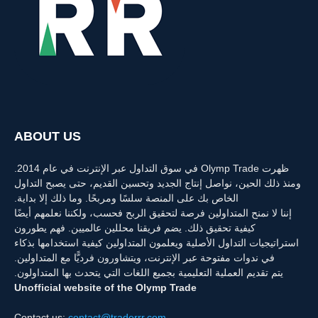
ABOUT US
ظهرت Olymp Trade في سوق التداول عبر الإنترنت في عام 2014.
ومنذ ذلك الحين، نواصل إنتاج الجديد وتحسين القديم، حتى يصبح التداول
الخاص بك على المنصة سلسًا ومربحًا. وما ذلك إلا بداية.
إننا لا نمنح المتداولين فرصة لتحقيق الربح فحسب، ولكننا نعلمهم أيضًا
كيفية تحقيق ذلك. يضم فريقنا محللين عالميين. فهم يطورون
استراتيجيات التداول الأصلية ويعلمون المتداولين كيفية استخدامها بذكاء
في ندوات مفتوحة عبر الإنترنت، ويتشاورون فرديًّا مع المتداولين.
يتم تقديم العملية التعليمية بجميع اللغات التي يتحدث بها المتداولون.
Unofficial website of the Olymp Trade
Contact us:
contact@traderrr.com