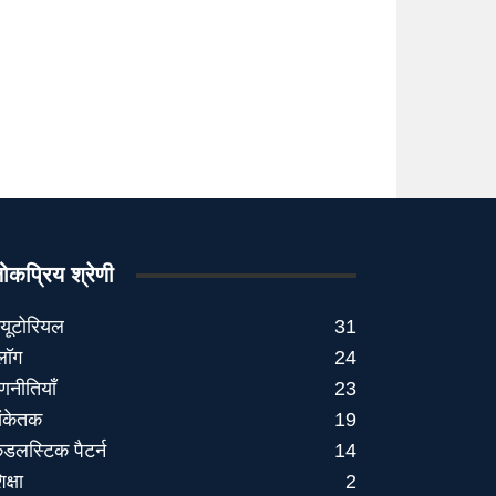
ोकप्रिय श्रेणी
्यूटोरियल
31
्लॉग
24
णनीतियाँ
23
ंकेतक
19
ैंडलस्टिक पैटर्न
14
िक्षा
2