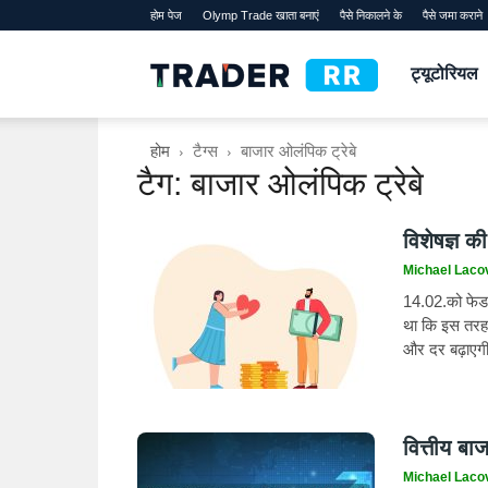
होम पेज
Olymp Trade खाता बनाएं
पैसे निकालने के
पैसे जमा कराने
TraderRR
ट्यूटोरियल
होम
टैग्स
बाजार ओलंपिक ट्रेबे
टैग: बाजार ओलंपिक ट्रेबे
विशेषज्ञ की
Michael Laco
14.02.को फेड 
था कि इस तरह 
और दर बढ़ाएग
वित्तीय बाज
Michael Laco