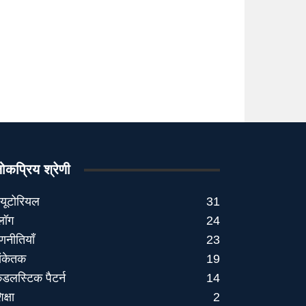
ोकप्रिय श्रेणी
्यूटोरियल
31
्लॉग
24
णनीतियाँ
23
ंकेतक
19
ैंडलस्टिक पैटर्न
14
िक्षा
2