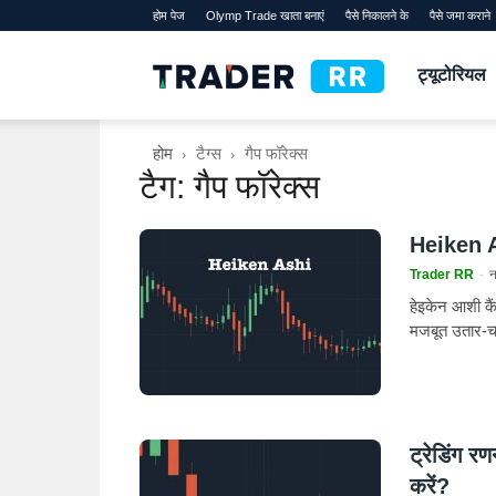
होम पेज
Olymp Trade खाता बनाएं
पैसे निकालने के
पैसे जमा कराने
TraderRR
ट्यूटोरियल
होम
टैग्स
गैप फॉरेक्स
टैग: गैप फॉरेक्स
Heiken As
Trader RR
-
न
हेइकेन आशी कै
मजबूत उतार-चढ़
ट्रेडिंग र
करें?