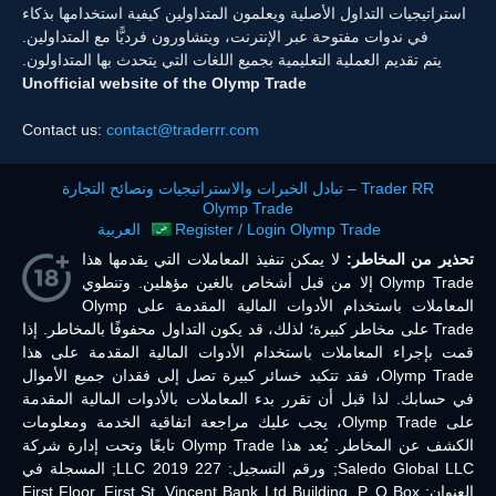
استراتيجيات التداول الأصلية ويعلمون المتداولين كيفية استخدامها بذكاء
في ندوات مفتوحة عبر الإنترنت، ويتشاورون فرديًّا مع المتداولين.
يتم تقديم العملية التعليمية بجميع اللغات التي يتحدث بها المتداولون.
Unofficial website of the Olymp Trade
Contact us:
contact@traderrr.com
Trader RR – تبادل الخبرات والاستراتيجيات ونصائح التجارة
Olymp Trade
Register / Login Olymp Trade
العربية
تحذير من المخاطر:
لا يمكن تنفيذ المعاملات التي يقدمها هذا
Olymp Trade إلا من قبل أشخاص بالغين مؤهلين. وتنطوي
المعاملات باستخدام الأدوات المالية المقدمة على Olymp
Trade على مخاطر كبيرة؛ لذلك، قد يكون التداول محفوفًا بالمخاطر. إذا
قمت بإجراء المعاملات باستخدام الأدوات المالية المقدمة على هذا
Olymp Trade، فقد تتكبد خسائر كبيرة تصل إلى فقدان جميع الأموال
في حسابك. لذا قبل أن تقرر بدء المعاملات بالأدوات المالية المقدمة
على Olymp Trade، يجب عليك مراجعة اتفاقية الخدمة ومعلومات
الكشف عن المخاطر. يُعد هذا Olymp Trade تابعًا وتحت إدارة شركة
Saledo Global LLC; ورقم التسجيل: 227 LLC 2019; المسجلة في
العنوان: First Floor, First St. Vincent Bank Ltd Building, P. O Box