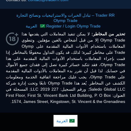
Trader RR – تبادل الخبرات والاستراتيجيات ونصائح التجارة
Olymp Trade
Register / Login Olymp Trade
العربية
تحذير من المخاطر:
لا يمكن تنفيذ المعاملات التي يقدمها هذا
Olymp Trade إلا من قبل أشخاص بالغين مؤهلين. وتنطوي
المعاملات باستخدام الأدوات المالية المقدمة على Olymp
Trade على مخاطر كبيرة؛ لذلك، قد يكون التداول محفوفًا بالمخاطر. إذا
قمت بإجراء المعاملات باستخدام الأدوات المالية المقدمة على هذا
Olymp Trade، فقد تتكبد خسائر كبيرة تصل إلى فقدان جميع الأموال
في حسابك. لذا قبل أن تقرر بدء المعاملات بالأدوات المالية المقدمة
على Olymp Trade، يجب عليك مراجعة اتفاقية الخدمة ومعلومات
الكشف عن المخاطر. يُعد هذا Olymp Trade تابعًا وتحت إدارة شركة
Saledo Global LLC; ورقم التسجيل: 227 LLC 2019; المسجلة في
العنوان: First Floor, First St. Vincent Bank Ltd Building, P. O Box
1574, James Street, Kingstown, St. Vincent & the Grenadines.
العربية