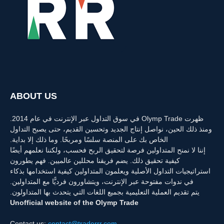
ABOUT US
ظهرت Olymp Trade في سوق التداول عبر الإنترنت في عام 2014.
ومنذ ذلك الحين، نواصل إنتاج الجديد وتحسين القديم، حتى يصبح التداول
الخاص بك على المنصة سلسًا ومربحًا. وما ذلك إلا بداية.
إننا لا نمنح المتداولين فرصة لتحقيق الربح فحسب، ولكننا نعلمهم أيضًا
كيفية تحقيق ذلك. يضم فريقنا محللين عالميين. فهم يطورون
استراتيجيات التداول الأصلية ويعلمون المتداولين كيفية استخدامها بذكاء
في ندوات مفتوحة عبر الإنترنت، ويتشاورون فرديًّا مع المتداولين.
يتم تقديم العملية التعليمية بجميع اللغات التي يتحدث بها المتداولون.
Unofficial website of the Olymp Trade
Contact us:
contact@traderrr.com