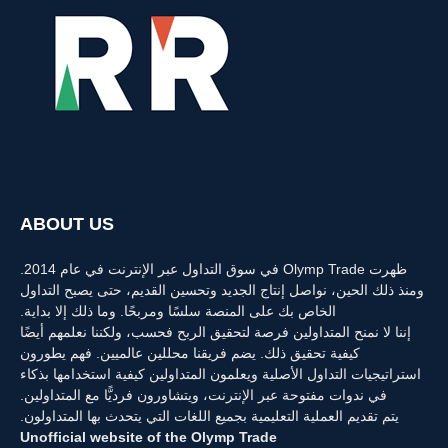
ABOUT US
ظهرت Olymp Trade في سوق التداول عبر الإنترنت في عام 2014.
ومنذ ذلك الحين، نواصل إنتاج الجديد وتحسين القديم، حتى يصبح التداول
الخاص بك على المنصة سلسًا ومربحًا. وما ذلك إلا بداية.
إننا لا نمنح المتداولين فرصة لتحقيق الربح فحسب، ولكننا نعلمهم أيضًا
كيفية تحقيق ذلك. يضم فريقنا محللين عالميين. فهم يطورون
استراتيجيات التداول الأصلية ويعلمون المتداولين كيفية استخدامها بذكاء
في ندوات مفتوحة عبر الإنترنت، ويتشاورون فرديًّا مع المتداولين.
يتم تقديم العملية التعليمية بجميع اللغات التي يتحدث بها المتداولون.
Unofficial website of the Olymp Trade