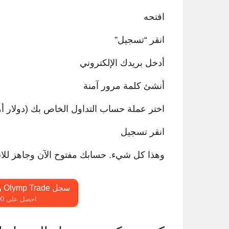
افتحه
انقر “تسجيل”
أدخل بريدك الإلكتروني
أنشئ كلمة مرور آمنة
اختر عملة حساب التداول الخاص بك (دولار أم
انقر تسجيل
وهذا كل شيء. حسابك مفتوح الآن وجاهز للا
سجل Olymp Trade واحصل على 10،000 دولار مجاناً
احصل على 10000 دولار مجانًا للمبتدئين