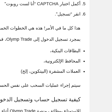
أكمل اختبار CAPTCHA “أنا لست روبوت”
انقر “تسجيل”.
هذا كل ما في الأمر! هذه هي الخطوات الخمس 
بمجرد تسجيل الدخول إلى Olymp Trade، قم بالإيداع بسهولة باستخدام:
البطاقات البنكية،
المحافظ الإلكترونية،
العملات المشفرة (البيتكوين، إلخ)
سيتم إجراء عمليات السحب على نفس الحس
كيفية تسجيل حساب وتسجيل الدخول 
للاستمتاع بوظائف منصة Olymp Trade أثناء التنقل، تحتاج أولًا إلى تثبيت التطبيق.