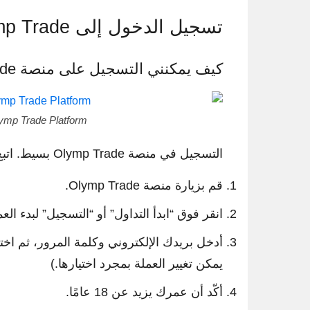
تسجيل الدخول إلى Olymp Trade
كيف يمكنني التسجيل على منصة Olymp Trade؟
ymp Trade Platform?
التسجيل في منصة Olymp Trade بسيط. اتبع هذه الخطوات لفتح حسابك على Olymp Trade.
قم بزيارة منصة Olymp Trade.
انقر فوق “ابدأ التداول” أو “التسجيل” لبدء العم
أدخل بريدك الإلكتروني وكلمة المرور، ثم اختر 
يمكن تغيير العملة بمجرد اختيارها.)
أكّد أن عمرك يزيد عن 18 عامًا.