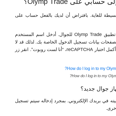
ي على Olymp Trade؟
ية تسجيل الدخول إلى Olymp Trade بسيطة للغاية. بافتراض أن لديك بالفعل حساب على
أولاً، اذهب إلى OlympTrade.com أو افتح تطبيق Olymp Trade للجوال. أدخل اسم المستخدم
متصفحات بيانات تسجيل الدخول الخاصة بك. لذلك قد لا
تضطر إلى إدخالها مرة أخرى في المستقبل. أكمل اختبار reCAPTCHA، “أنا لست روبوت”. انقر زر
How do I log in to my Oly
از جوال جديد؟
ته في بريدك الإلكتروني. بمجرد إدخاله سيتم تسجيل