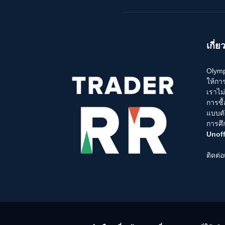
เกี่ย
Olymp 
ให้กา
เราไม
การซื
แบบตั
การศึ
Unoff
ติดต่