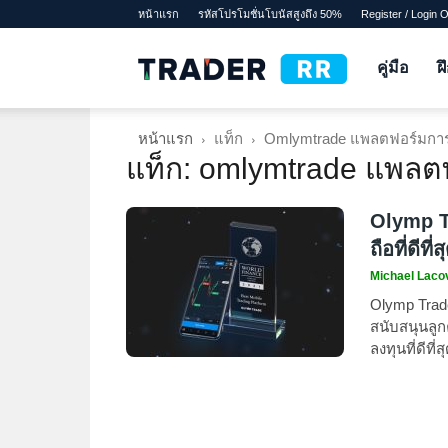
หน้าแรก
รหัสโปรโมชั่นโบนัสสูงถึง 50%
Register / Login 
TraderRR
คู่มือ
ฝ
หน้าแรก
แท็ก
Omlymtrade แพลตฟอร์มการซ
แท็ก: omlymtrade แพลต
Olymp T
ถือที่ดีที่ส
Michael Laco
Olymp Trade
สนับสนุนลูกค
ลงทุนที่ดีที่ส