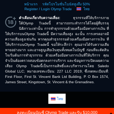
หน้าแรก
รหัสโปรโมชั่นโบนัสสูงถึง 50%
Register / Login Olymp Trade
ไทย
คำเตือนเกี่ยวกับความเสี่ยง:
ธุรกรรมที่ให้บริการภาย
ใต้Olymp Tradeนี้ สามารถกระทำการได้โดยผู้ที่บรรลุ
นิติภาวะเท่านั้น การทำธุรกรรมด้วยเครื่องมือทางการเงิน ที่
ให้บริการบนOlymp Tradeนี้ มีความเสี่ยงสูง ฉะนั้น การเทรดอาจมี
ความเสี่ยงสูงเช่นกัน หากคุณทำธุรกรรมด้วยเครื่องมือทางการเงิน ที่
ให้บริการบนOlymp Tradeนี้ ขอให้ระลึกว่า คุณอาจได้รับความเสีย
หายอย่างมาก และอาจสูญเสียเงินทุนทั้งหมดในบัญชี ก่อนที่จะตัดสิน
ใจเริ่มต้นการทำธุรกรรม ด้วยเครื่องมือทางการเงินที่ให้บริการ คุณ
จำเป็นต้องตรวจสอบข้อตกลงการบริการ และข้อมูลการเปิดเผยความ
เสี่ยง Olymp Tradeนี้เป็นกรรมสิทธิ์และบริหารงานโดย Saledo
Global LLC; หมายเลขทะเบียน: 227 LLC 2019; ซึ่งจดทะเบียนที่:
First Floor, First St. Vincent Bank Ltd Building, P. O Box 1574,
James Street, Kingstown, St. Vincent & the Grenadines.
ไทย
ลงทะเบียนบัญชี Olymp Trade และรับ $10,000