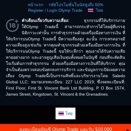
หน้าแรก
รหัสโปรโมชั่นโบนัสสูงถึง 50%
Register / Login Olymp Trade
ไทย
คำเตือนเกี่ยวกับความเสี่ยง:
ธุรกรรมที่ให้บริการภาย
ใต้Olymp Tradeนี้ สามารถกระทำการได้โดยผู้ที่บรรลุ
นิติภาวะเท่านั้น การทำธุรกรรมด้วยเครื่องมือทางการเงิน ที่
ให้บริการบนOlymp Tradeนี้ มีความเสี่ยงสูง ฉะนั้น การเทรดอาจมี
ความเสี่ยงสูงเช่นกัน หากคุณทำธุรกรรมด้วยเครื่องมือทางการเงิน ที่
ให้บริการบนOlymp Tradeนี้ ขอให้ระลึกว่า คุณอาจได้รับความเสีย
หายอย่างมาก และอาจสูญเสียเงินทุนทั้งหมดในบัญชี ก่อนที่จะตัดสิน
ใจเริ่มต้นการทำธุรกรรม ด้วยเครื่องมือทางการเงินที่ให้บริการ คุณ
จำเป็นต้องตรวจสอบข้อตกลงการบริการ และข้อมูลการเปิดเผยความ
เสี่ยง Olymp Tradeนี้เป็นกรรมสิทธิ์และบริหารงานโดย Saledo
Global LLC; หมายเลขทะเบียน: 227 LLC 2019; ซึ่งจดทะเบียนที่:
First Floor, First St. Vincent Bank Ltd Building, P. O Box 1574,
James Street, Kingstown, St. Vincent & the Grenadines.
ไทย
ลงทะเบียนบัญชี Olymp Trade และรับ $10,000