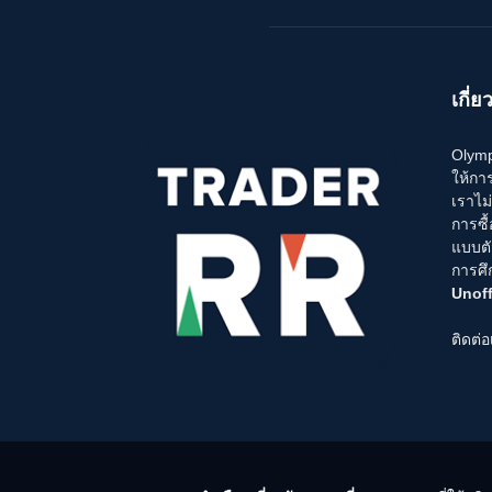
เกี่ย
Olymp 
ให้กา
เราไม
การซื
แบบตั
การศึ
Unoff
ติดต่