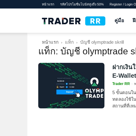
หน้าแรก
รหัสโปรโมชั่นโบนัสสูงถึง 50%
Register / Login 
TraderRR
คู่มือ
ฝ
หน้าแรก
แท็ก
บัญชี olymptrade skrill
แท็ก: บัญชี olymptrade sk
ฝากเงินใ
E-Wallet
Trader RR
-
5 ขั้นตอนใ
ทดลองใช้ใน 
สถานที่ที่เ