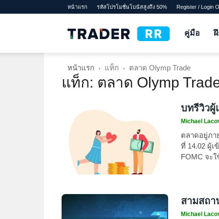
หน้าแรก
รหัสโปรโมชั่นโบนัสสูงถึง 50%
Register / Login 
TraderRR
คู่มือ
ฝ
หน้าแรก
แท็ก
ตลาด Olymp Trade
แท็ก: ตลาด Olymp Trad
บทรีวิวผ
Michael Laco
ตลาดอยู่ภาย
ที่ 14.02 ผู
FOMC จะใช้
สามสถาน
Michael Laco