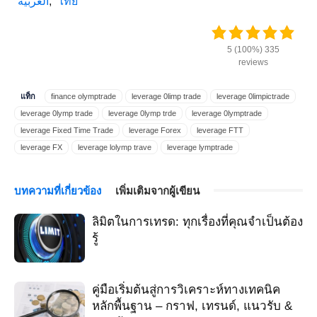
العربية
ไทย
5 (100%) 335
reviews
แท็ก
finance olymptrade
leverage 0limp trade
leverage 0limpictrade
leverage 0lymp trade
leverage 0lymp trde
leverage 0lymptrade
leverage Fixed Time Trade
leverage Forex
leverage FTT
leverage FX
leverage lolymp trave
leverage lymptrade
leverage m.olymptrade
leverage oiymp trade
leverage olim trade
leverage olimp trade
leverage olimp trader
leverage olimpic trade
บทความที่เกี่ยวข้อง
เพิ่มเติมจากผู้เขียน
leverage olimpictrade
leverage olimptrade
leverage olimptreid
leverage olimpy trade
leverage olimtrade
leverage olimtrate
ลิมิตในการเทรด: ทุกเรื่องที่คุณจำเป็นต้อง
leverage olip trade
leverage olmp trade
leverage olmpiya trade
รู้
leverage olmptrade
leverage olmpy trade
leverage olmtrade
leverage olomtrade
leverage olump trade
leverage olumptrade
leverage olumtrade
leverage oluptrade
leverage oly trade
คู่มือเริ่มต้นสู่การวิเคราะห์ทางเทคนิค
leverage olym trade
leverage olym tráe
leverage olymatrade
หลักพื้นฐาน – กราฟ, เทรนด์, แนวรับ &
leverage olymb trade
leverage olymbtrade
leverage olymd trade