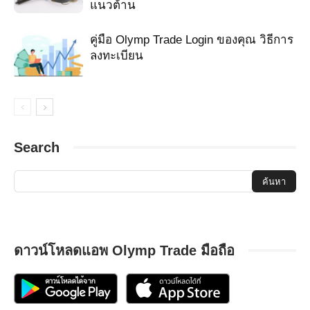
แนวต้าน
leverage olyme trade
leverage olyml trede
leverage olymp
leverage olymp tarde
leverage olymp trad
leverage Olymp Trade
คู่มือ Olymp Trade Login ของคุณ วิธีการ
leverage olymp trader
leverage olymp trading
leverage olymp trae
ลงทะเบียน
leverage olymp trand
leverage olymp trande
leverage olymp trape
leverage olymp trde
leverage olymp trebe
leverage olymp trede
leverage olympe trade
leverage olympetrade
leverage olympi trade
leverage olympia tradae
leverage olympia trade
leverage olympiad trade
leverage olympiadetrade
leverage olympiatrade
leverage olympic trade
Search
leverage olympic trader
leverage olympic trare
leverage olympictrade
leverage olympitrade
leverage olymptrad
leverage OlympTrade
leverage olymptrader
leverage olymptrate
leverage olymptrde
leverage olympus
leverage olympus traed
leverage olympy trade
leverage olympytrade
leverage olymtade
leverage olymtrad
leverage olymtrade
leverage olymtrader
leverage olymtradevn
ดาวน์โหลดแอพ Olymp Trade มือถือ
leverage olymtrading
leverage olymtraide
leverage olymtrand
leverage olymtrate
leverage olymtrde
leverage olymy trade
leverage olymytrade
leverage olynp
leverage olyp trace
leverage olypic trade
leverage olypictrade
leverage olypm trade