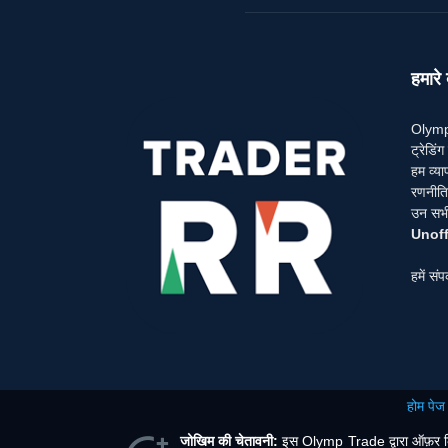
हमारे ब
Olymp 
ट्रेडि
हम व्या
रणनीतिय
उन सभी 
Unoff
हमें संप
होम पेज
जोखिम की चेतावनी:
इस Olymp Trade द्वारा ऑफ़र किए ज