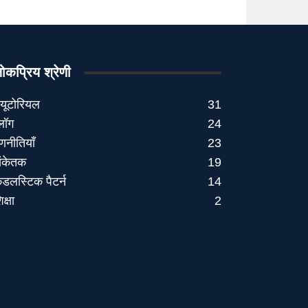
ोकप्रिय श्रेणी
्यूटोरियल
31
्लॉग
24
णनीतियाँ
23
ंकेतक
19
ैंडलस्टिक पैटर्न
14
िक्षा
2