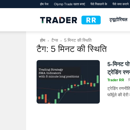
होम पेज
Olymp Trade खाता बनाएं
पैसे निकालने के
पैसे जमा कराने
TraderRR
ट्यूटोरियल
होम
टैग्स
5 मिनट की स्थिति
टैग: 5 मिनट की स्थिति
5-मिनट पो
ट्रेडिंग रण
Trader RR
-
स
ट्रेडिंग रणन
फॉर्मूले की देर