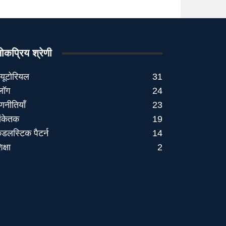
ोकप्रिय श्रेणी
्यूटोरियल
31
्लॉग
24
णनीतियाँ
23
ंकेतक
19
ैंडलस्टिक पैटर्न
14
िक्षा
2