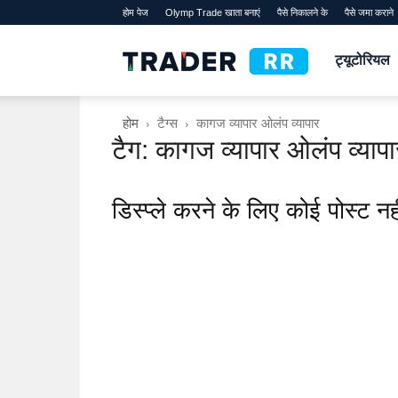
होम पेज
Olymp Trade खाता बनाएं
पैसे निकालने के
पैसे जमा कराने
TraderRR
ट्यूटोरियल
होम
टैग्स
कागज व्यापार ओलंप व्यापार
टैग: कागज व्यापार ओलंप व्यापा
डिस्प्ले करने के लिए कोई पोस्ट नहीं