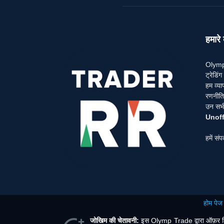
हमारे ब
Olymp 
ट्रेडि
हम व्या
रणनीतिय
उन सभी 
Unoff
हमें संप
होम पेज
जोखिम की चेतावनी:
इस Olymp Trade द्वारा ऑफ़र किए ज