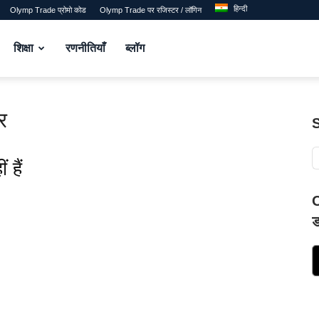
हिन्दी
Olymp Trade प्रोमो कोड
Olymp Trade पर रजिस्टर / लॉगिन
शिक्षा
रणनीतियाँ
ब्लॉग
र
 हैं
O
ड