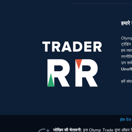
हमारे ब
Olymp 
ट्रेडि
हम व्या
रणनीतिय
उन सभी 
Unoff
हमें संप
होम पेज
जोखिम की चेतावनी:
इस Olymp Trade द्वारा ऑफ़र किए ज