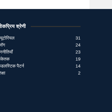
ोकप्रिय श्रेणी
्यूटोरियल
31
्लॉग
24
णनीतियाँ
23
ंकेतक
19
ैंडलस्टिक पैटर्न
14
िक्षा
2