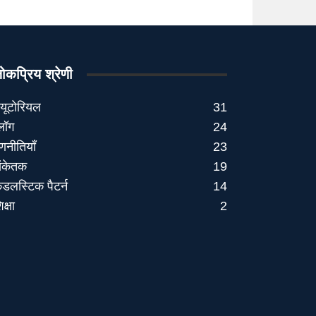
ोकप्रिय श्रेणी
्यूटोरियल
31
्लॉग
24
णनीतियाँ
23
ंकेतक
19
ैंडलस्टिक पैटर्न
14
िक्षा
2