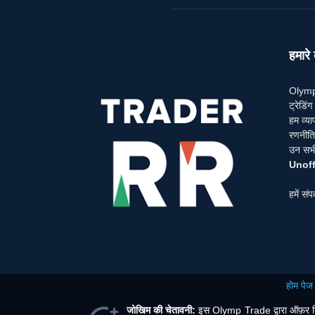
हमारे ब
Olymp 
ट्रेडि
हम व्या
रणनीतिय
उन सभी 
Unoff
हमें संप
होम पेज
जोखिम की चेतावनी:
इस Olymp Trade द्वारा ऑफ़र किए ज